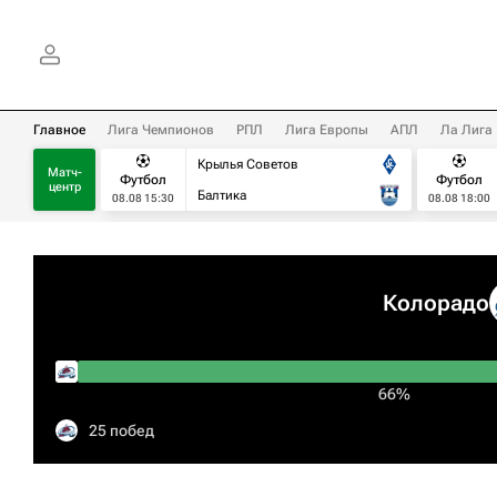
Главное
Лига Чемпионов
РПЛ
Лига Европы
АПЛ
Ла Лига
Крылья Советов
Матч-
Футбол
Футбол
центр
Балтика
08.08 15:30
08.08 18:00
Колорадо
66%
25 побед