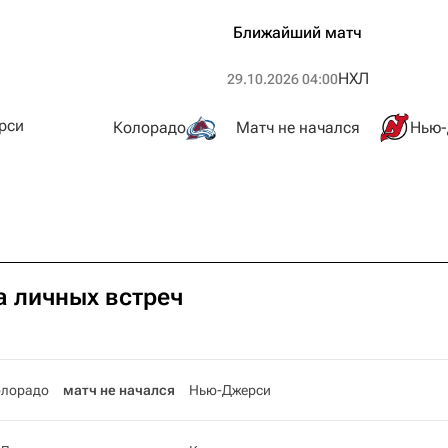
Ближайший матч
НХЛ
29.10.2026 04:00
рси
Колорадо
Матч не начался
Нью-
а личных встреч
олорадо
матч не начался
Нью-Джерси