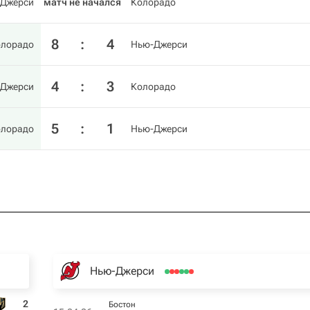
Джерси
матч не начался
Колорадо
8
:
4
олорадо
Нью-Джерси
4
:
3
Джерси
Колорадо
5
:
1
олорадо
Нью-Джерси
Нью-Джерси
2
Бостон