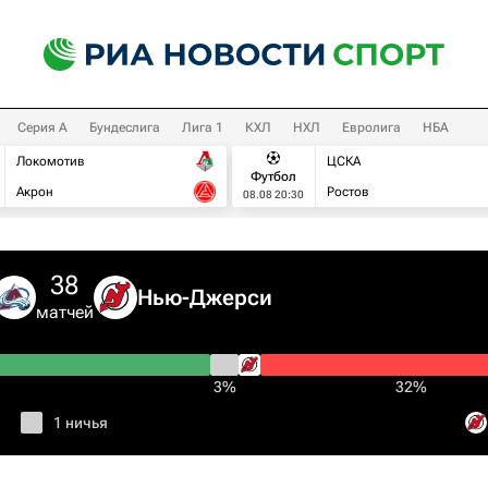
Серия А
Бундеслига
Лига 1
КХЛ
НХЛ
Евролига
НБА
Локомотив
ЦСКА
Футбол
Акрон
Ростов
08.08 20:30
38
Нью-Джерси
матчей
3%
32%
1 ничья