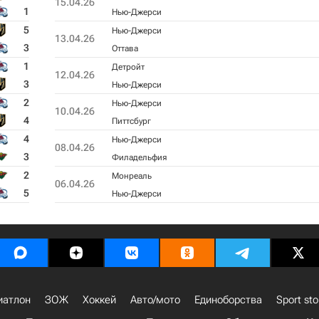
15.04.26
1
Нью-Джерси
5
Нью-Джерси
13.04.26
3
Оттава
1
Детройт
12.04.26
3
Нью-Джерси
2
Нью-Джерси
10.04.26
4
Питтсбург
4
Нью-Джерси
08.04.26
3
Филадельфия
2
Монреаль
06.04.26
5
Нью-Джерси
иатлон
ЗОЖ
Хоккей
Авто/мото
Единоборства
Sport sto