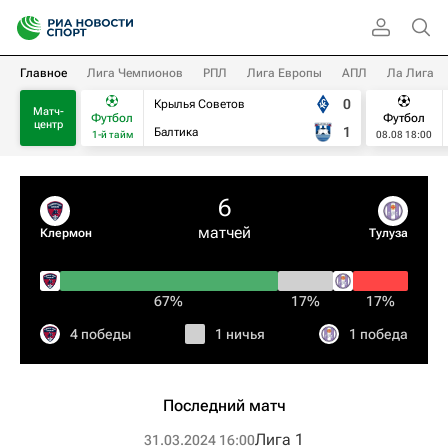
Главное
Лига Чемпионов
РПЛ
Лига Европы
АПЛ
Ла Лига
0
Крылья Советов
Матч-
Футбол
Футбол
центр
1
Балтика
1-й тайм
08.08 18:00
6
матчей
Клермон
Тулуза
67%
17%
17%
4 победы
1 ничья
1 победа
Последний матч
Лига 1
31.03.2024 16:00