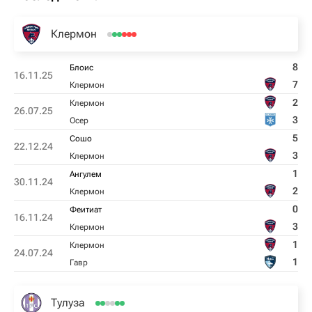
Клермон
8
Блоис
16.11.25
7
Клермон
2
Клермон
26.07.25
3
Осер
5
Сошо
22.12.24
3
Клермон
1
Ангулем
30.11.24
2
Клермон
0
Феитиат
16.11.24
3
Клермон
1
Клермон
24.07.24
1
Гавр
Тулуза