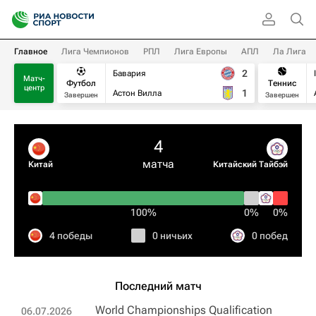
Главное
Лига Чемпионов
РПЛ
Лига Европы
АПЛ
Ла Лига
2
Бавария
Матч-
Футбол
Теннис
центр
1
Астон Вилла
Завершен
Завершен
4
матча
Китай
Китайский Тайбэй
100%
0%
0%
4 победы
0 ничьих
0 побед
Последний матч
World Championships Qualification
06.07.2026