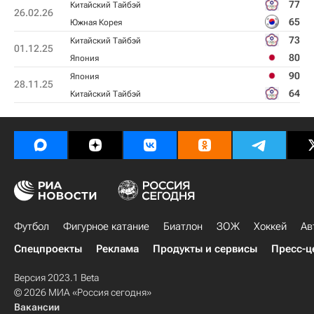
77
Китайский Тайбэй
26.02.26
65
Южная Корея
73
Китайский Тайбэй
01.12.25
80
Япония
90
Япония
28.11.25
64
Китайский Тайбэй
Футбол
Фигурное катание
Биатлон
ЗОЖ
Хоккей
Ав
Спецпроекты
Реклама
Продукты и сервисы
Пресс-ц
Версия 2023.1 Beta
© 2026 МИА «Россия сегодня»
Вакансии