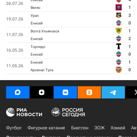
Енисей
26.07.26
1
Велес
3
Урал
19.07.26
0
Енисей
1
Волга Ульяновск
11.07.26
2
Енисей
1
Торпедо
16.05.26
0
Енисей
1
Енисей
11.05.26
0
Арсенал Тула
Футбол
Фигурное катание
Биатлон
ЗОЖ
Хоккей
Ав