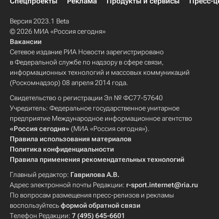
Спецпроекты
Реклама
Продукты и сервисы
Пресс-ц
Версия 2023.1 Beta
© 2026 МИА «Россия сегодня»
Вакансии
Сетевое издание РИА Новости зарегистрировано
в Федеральной службе по надзору в сфере связи,
информационных технологий и массовых коммуникаций
(Роскомнадзор) 08 апреля 2014 года.
Свидетельство о регистрации Эл № ФС77-57640
Учредитель: Федеральное государственное унитарное
предприятие Международное информационное агентство
«Россия сегодня»
(МИА «Россия сегодня»).
Правила использования материалов
Политика конфиденциальности
Правила применения рекомендательных технологий
Главный редактор:
Гаврилова А.В.
Адрес электронной почты Редакции:
r-sport.internet@ria.ru
По вопросам размещения пресс-релизов и рекламы
воспользуйтесь
формой обратной связи
Телефон Редакции:
7 (495) 645-6601