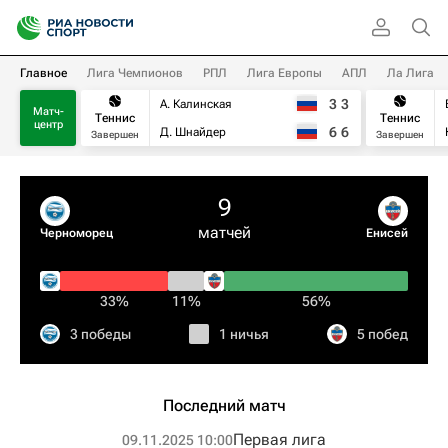
Главное
Лига Чемпионов
РПЛ
Лига Европы
АПЛ
Ла Лига
3
3
А. Калинская
Матч-
Теннис
Теннис
центр
6
6
Д. Шнайдер
Завершен
Завершен
9
матчей
Черноморец
Енисей
33%
11%
56%
3 победы
1 ничья
5 побед
Последний матч
Первая лига
09.11.2025 10:00