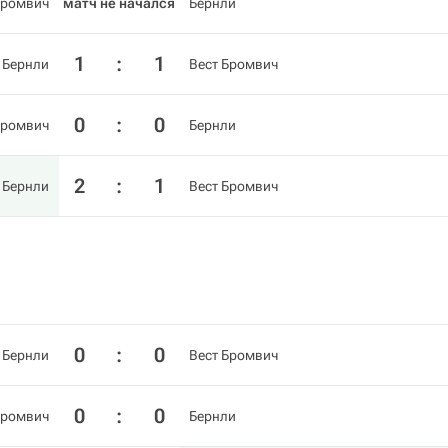
Бромвич
матч не начался
Бернли
1
:
1
Бернли
Вест Бромвич
0
:
0
Бромвич
Бернли
2
:
1
Бернли
Вест Бромвич
0
:
0
Бернли
Вест Бромвич
0
:
0
Бромвич
Бернли