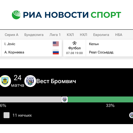
Серия А
Бундеслига
Лига 1
КХЛ
НХЛ
Евролига
НБА
I. Jovic
Кельн
Футбол
А. Корнеева
Реал Сосьедад
07.08 19:00
24
Вест Бромвич
матча
46%
33%
11 ничьих