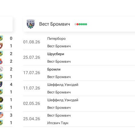
Вест Бромвич
0
Питерборо
01.08.26
1
Вест Бромвич
2
Шрусбери
25.07.26
2
Вест Бромвич
2
Бромли
17.07.26
1
Вест Бромвич
4
Шеффилд Уэнсдей
11.07.26
1
Вест Бромвич
1
Шеффилд Уэнсдей
02.05.26
1
Вест Бромвич
3
Вест Бромвич
25.04.26
1
Ипсвич Таун