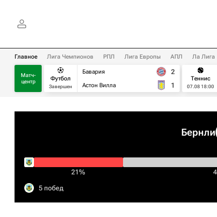
Главное
Лига Чемпионов
РПЛ
Лига Европы
АПЛ
Ла Лига
2
Бавария
Матч-
Футбол
Теннис
центр
1
Астон Вилла
Завершен
07.08 18:00
Бернли
21%
5 побед