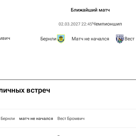
Ближайший матч
Чемпионшип
02.03.2027 22:45
мвич
Бернли
Матч не начался
Вест
 личных встреч
Бернли
матч не начался
Вест Бромвич