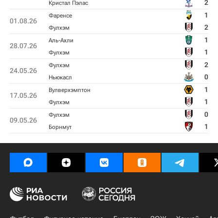
2
Кристал Пэлас
1
Фаренсе
01.08.26
2
Фулхэм
1
Аль-Ахли
28.07.26
1
Фулхэм
2
Фулхэм
24.05.26
0
Ньюкасл
1
Вулверхэмптон
17.05.26
1
Фулхэм
0
Фулхэм
09.05.26
1
Борнмут