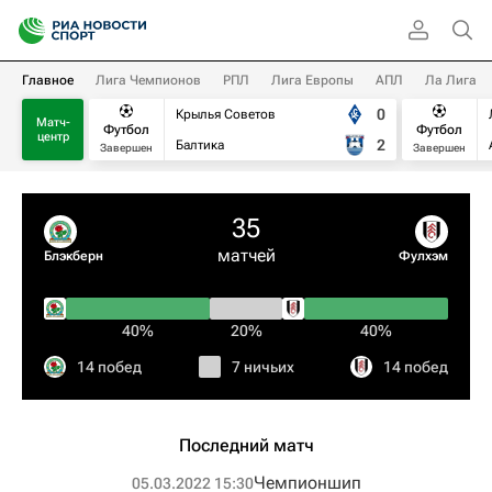
Главное
Лига Чемпионов
РПЛ
Лига Европы
АПЛ
Ла Лига
0
Крылья Советов
Матч-
Футбол
Футбол
центр
2
Балтика
Завершен
Завершен
35
матчей
Блэкберн
Фулхэм
40%
20%
40%
14 побед
7 ничьих
14 побед
Последний матч
Чемпионшип
05.03.2022 15:30