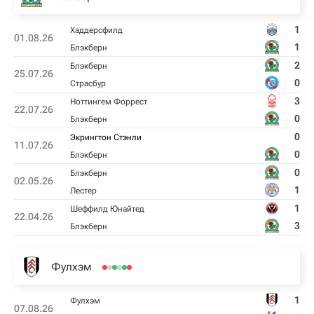
1
Хаддерсфилд
01.08.26
1
Блэкберн
2
Блэкберн
25.07.26
0
Страсбур
3
Ноттингем Форрест
22.07.26
0
Блэкберн
0
Экрингтон Стэнли
11.07.26
0
Блэкберн
0
Блэкберн
02.05.26
1
Лестер
1
Шеффилд Юнайтед
22.04.26
3
Блэкберн
Фулхэм
1
Фулхэм
07.08.26