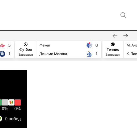
5
0
Факел
М. Ан
Футбол
Теннис
1
1
Динамо Москва
К. Пл
Завершен
Завершен
0%
0%
0 побед