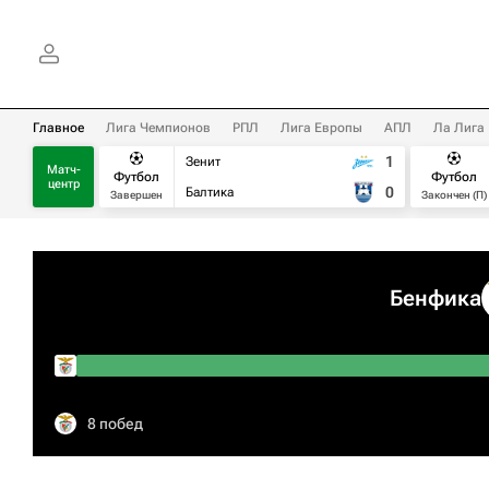
Главное
Лига Чемпионов
РПЛ
Лига Европы
АПЛ
Ла Лига
1
Зенит
Матч-
Футбол
Футбол
центр
0
Балтика
Завершен
Закончен (П)
Бенфика
8 побед