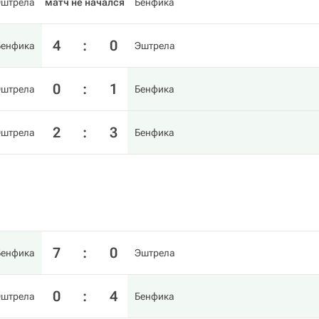
Эштрела
матч не начался
Бенфика
4
:
0
Бенфика
Эштрела
0
:
1
Эштрела
Бенфика
2
:
3
Эштрела
Бенфика
7
:
0
Бенфика
Эштрела
0
:
4
Эштрела
Бенфика