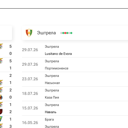
Эштрела
5
Эштрела
29.07.26
0
Lusitano de Evora
5
Эштрела
29.07.26
1
Портимоненсе
2
Эштрела
23.07.26
1
Насьонал
2
Эштрела
18.07.26
0
Каза Пия
1
Эштрела
15.07.26
2
Наваль
1
Брага
16.05.26
3
Эштрела