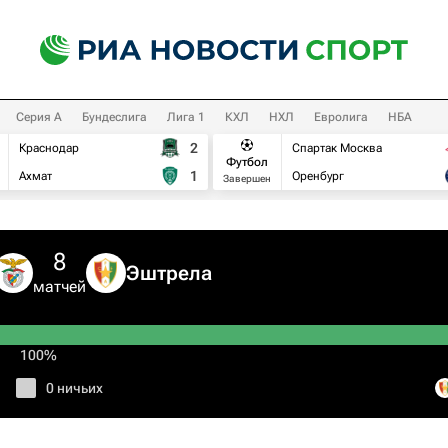
Серия А
Бундеслига
Лига 1
КХЛ
НХЛ
Евролига
НБА
2
Краснодар
Спартак Москва
Футбол
1
Ахмат
Оренбург
Завершен
8
Эштрела
матчей
100%
0 ничьих