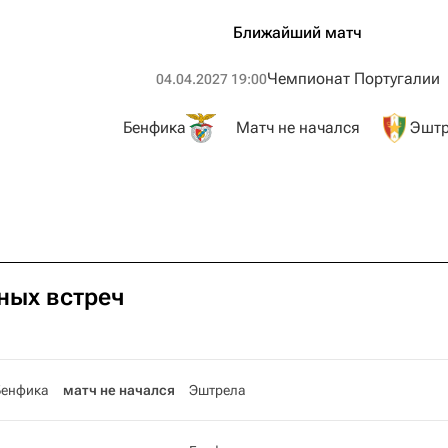
Ближайший матч
Чемпионат Португалии
04.04.2027 19:00
Бенфика
Матч не начался
Эштр
ных встреч
Бенфика
матч не начался
Эштрела