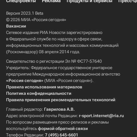
Спецпроекты
Реклама
Продукты и сервисы
Пресс-ц
Версия 2023.1 Beta
© 2026 МИА «Россия сегодня»
Вакансии
Сетевое издание РИА Новости зарегистрировано
в Федеральной службе по надзору в сфере связи,
информационных технологий и массовых коммуникаций
(Роскомнадзор) 08 апреля 2014 года.
Свидетельство о регистрации Эл № ФС77-57640
Учредитель: Федеральное государственное унитарное
предприятие Международное информационное агентство
«Россия сегодня»
(МИА «Россия сегодня»).
Правила использования материалов
Политика конфиденциальности
Правила применения рекомендательных технологий
Главный редактор:
Гаврилова А.В.
Адрес электронной почты Редакции:
r-sport.internet@ria.ru
По вопросам размещения пресс-релизов и рекламы
воспользуйтесь
формой обратной связи
Телефон Редакции:
7 (495) 645-6601