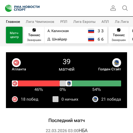
Главное
Лига Чемпионов
РПЛ
Лига Европы
АПЛ
Ла Лига
3
3
А. Калинская
Матч-
Теннис
Теннис
центр
6
6
Д. Шнайдер
Завершен
Завершен
39
матчей
Атланта
Голден Стэйт
46%
0%
54%
18 побед
0 ничьих
21 победа
Последний матч
НБА
22.03.2026 03:00