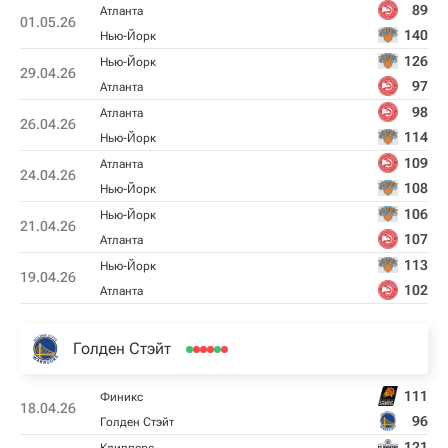
89
Атланта
01.05.26
140
Нью-Йорк
126
Нью-Йорк
29.04.26
97
Атланта
98
Атланта
26.04.26
114
Нью-Йорк
109
Атланта
24.04.26
108
Нью-Йорк
106
Нью-Йорк
21.04.26
107
Атланта
113
Нью-Йорк
19.04.26
102
Атланта
Голден Стэйт
111
Финикс
18.04.26
96
Голден Стэйт
121