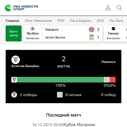
Главное
Лига Чемпионов
РПЛ
Лига Европы
АПЛ
Ла Лига
2
Бавария
Матч-
Футбол
Теннис
центр
1
Астон Вилла
Завершен
Завершен
2
Линенсе
матча
Атлетик Бильбао
100%
0%
0%
2 победы
0 ничьих
0 побед
Последний матч
Кубок Испании
16.12.2015 20:00