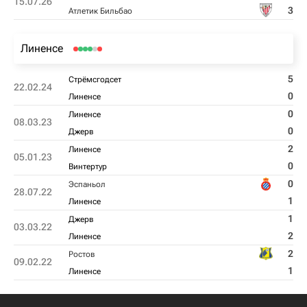
15.07.26
3
Атлетик Бильбао
Линенсе
5
Стрёмсгодсет
22.02.24
0
Линенсе
0
Линенсе
08.03.23
0
Джерв
2
Линенсе
05.01.23
0
Винтертур
0
Эспаньол
28.07.22
1
Линенсе
1
Джерв
03.03.22
2
Линенсе
2
Ростов
09.02.22
1
Линенсе