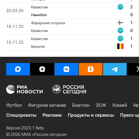
2
Казахстан
25.03.26
0
Намибия
1
Фарерские острова
18.11.25
0
Казахстан
1
Казахстан
15.11.25
1
Бельгия
Футбол
Фигурное катание
Биатлон
ЗОЖ
Хоккей
Ав
Спецпроекты
Реклама
Продукты и сервисы
Пресс-ц
Версия 2023.1 Beta
© 2026 МИА «Россия сегодня»