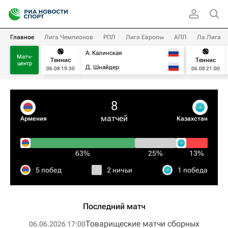
Главное
Лига Чемпионов
РПЛ
Лига Европы
АПЛ
Ла Лига
А. Калинская
Матч-
Теннис
Теннис
центр
Д. Шнайдер
06.08 19:30
06.08 21:00
8
матчей
Армения
Казахстан
63%
25%
13%
5 побед
2 ничьи
1 победа
Последний матч
Товарищеские матчи сборных
06.06.2026 17:00