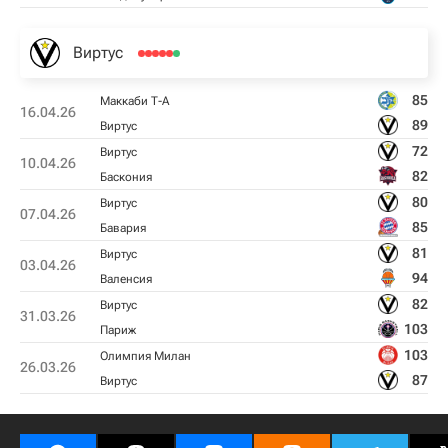
Виртус
85
Маккаби Т-А
16.04.26
89
Виртус
72
Виртус
10.04.26
82
Баскония
80
Виртус
07.04.26
85
Бавария
81
Виртус
03.04.26
94
Валенсия
82
Виртус
31.03.26
103
Париж
103
Олимпия Милан
26.03.26
87
Виртус