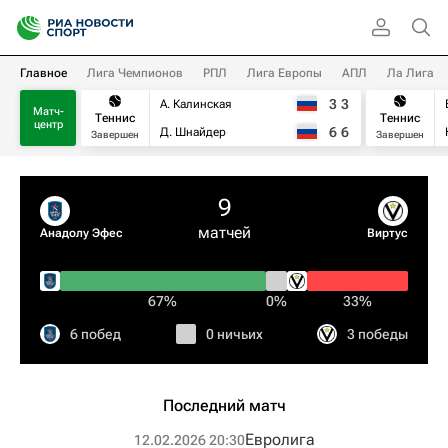
Главное
Лига Чемпионов
РПЛ
Лига Европы
АПЛ
Ла Лига
3
3
А. Калинская
Матч-
Теннис
Теннис
центр
6
6
Д. Шнайдер
Завершен
Завершен
9
матчей
Анадолу Эфес
Виртус
67%
0%
33%
6 побед
0 ничьих
3 победы
Последний матч
Евролига
12.02.2026 20:30