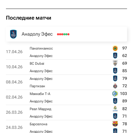
Последние матчи
Анадолу Эфес
97
Панатинаикос
17.04.26
62
Анадолу Эфес
69
BC Dubai
10.04.26
85
Анадолу Эфес
79
Анадолу Эфес
08.04.26
72
Партизан
103
Маккаби Т-А
02.04.26
89
Анадолу Эфес
82
Реал Мадрид
26.03.26
71
Анадолу Эфес
78
Барселона
24.03.26
71
Анадолу Эфес