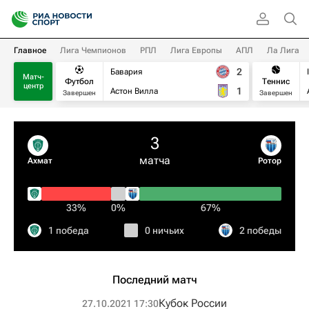
Главное
Лига Чемпионов
РПЛ
Лига Европы
АПЛ
Ла Лига
2
Бавария
Матч-
Футбол
Теннис
центр
1
Астон Вилла
Завершен
Завершен
3
матча
Ахмат
Ротор
33%
0%
67%
1 победа
0 ничьих
2 победы
Последний матч
Кубок России
27.10.2021 17:30