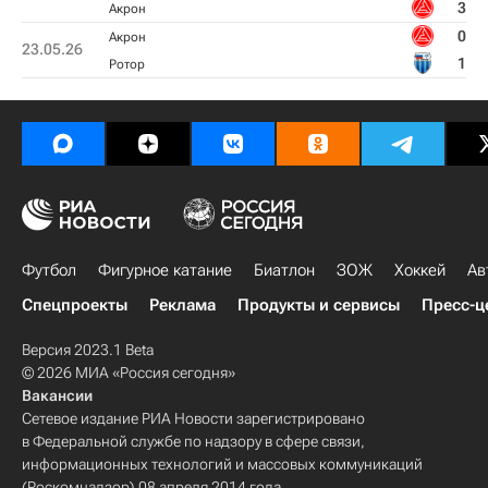
3
Акрон
0
Акрон
23.05.26
1
Ротор
Футбол
Фигурное катание
Биатлон
ЗОЖ
Хоккей
Ав
Спецпроекты
Реклама
Продукты и сервисы
Пресс-ц
Версия 2023.1 Beta
© 2026 МИА «Россия сегодня»
Вакансии
Сетевое издание РИА Новости зарегистрировано
в Федеральной службе по надзору в сфере связи,
информационных технологий и массовых коммуникаций
(Роскомнадзор) 08 апреля 2014 года.