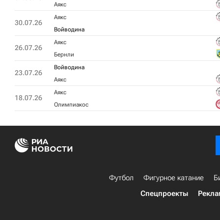
Аякс
Аякс
30.07.26
Войводина
Аякс
26.07.26
Бернли
Войводина
23.07.26
Аякс
Аякс
18.07.26
Олимпиакос
Футбол
Фигурное катание
Б
Спецпроекты
Рекла