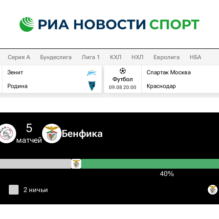
Серия А
Бундеслига
Лига 1
КХЛ
НХЛ
Евролига
НБА
Зенит
Спартак Москва
Футбол
Родина
Краснодар
09.08 20:00
5
Бенфика
матчей
40%
2 ничьи