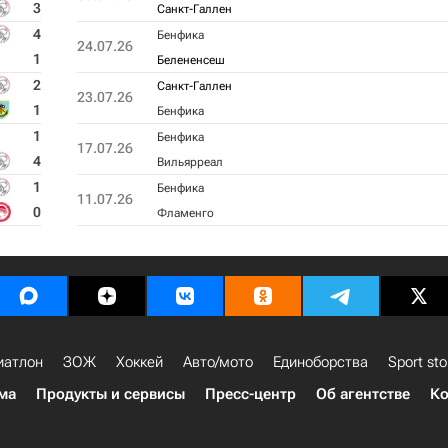
3
Санкт-Галлен
4
Бенфика
24.07.26
1
Белененсеш
2
Санкт-Галлен
23.07.26
1
Бенфика
1
Бенфика
17.07.26
4
Вильярреал
1
Бенфика
11.07.26
0
Фламенго
иатлон
ЗОЖ
Хоккей
Авто/мото
Единоборства
Sport sto
ма
Продукты и сервисы
Пресс-центр
Об агентстве
Ко