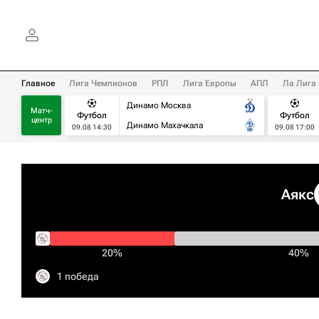
Главное
Лига Чемпионов
РПЛ
Лига Европы
АПЛ
Ла Лига
Динамо Москва
Матч-
Футбол
Футбол
центр
Динамо Махачкала
09.08 14:30
09.08 17:00
Аякс
20%
40%
1 победа