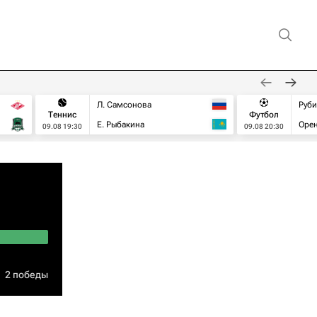
Л. Самсонова
Руб
Теннис
Футбол
Е. Рыбакина
Орен
09.08 19:30
09.08 20:30
2 победы