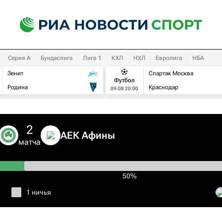
Серия А
Бундеслига
Лига 1
КХЛ
НХЛ
Евролига
НБА
Зенит
Спартак Москва
Футбол
Родина
Краснодар
09.08 20:00
2
АЕК Афины
матча
50%
1 ничья