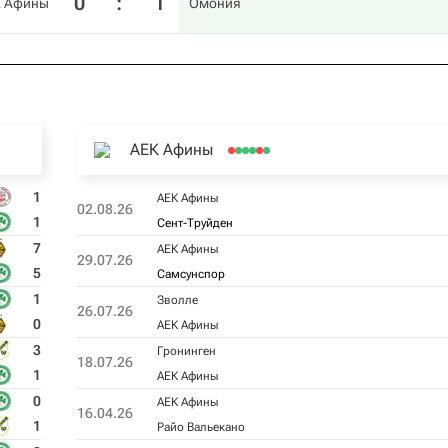
0
:
1
 Афины
Омония
АЕК Афины
1
АЕК Афины
02.08.26
1
Сент-Труйден
7
АЕК Афины
29.07.26
5
Самсунспор
1
Зволле
26.07.26
0
АЕК Афины
3
Гронинген
18.07.26
1
АЕК Афины
0
АЕК Афины
16.04.26
1
Райо Вальекано