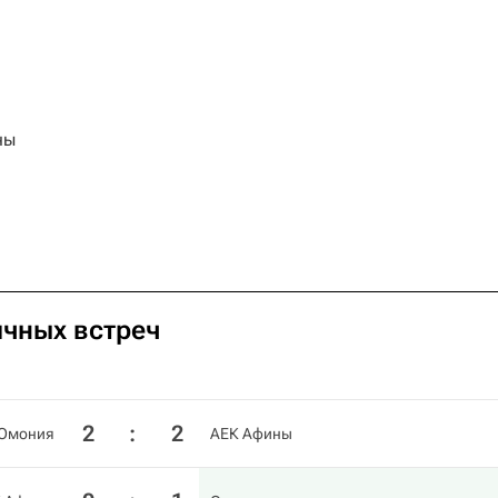
ны
ичных встреч
2
:
2
Омония
АЕК Афины