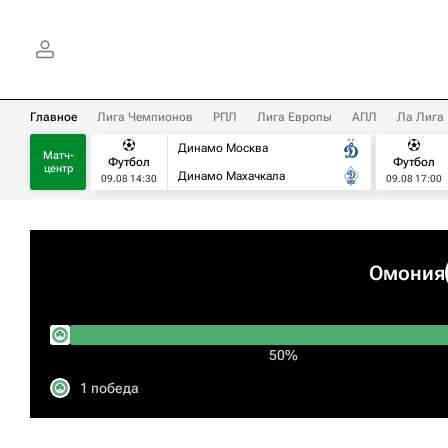
Главное
Лига Чемпионов
РПЛ
Лига Европы
АПЛ
Ла Лига
Динамо Москва
Матч-
Футбол
Футбол
центр
Динамо Махачкала
09.08 14:30
09.08 17:00
Омония
50%
1 победа