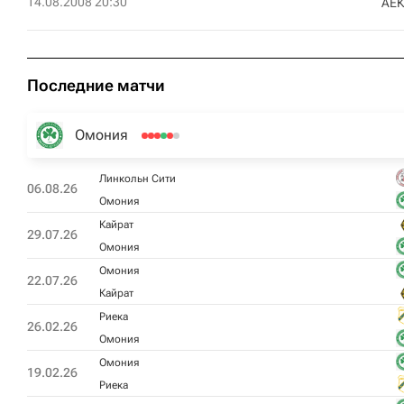
14.08.2008 20:30
АЕК
Последние матчи
Омония
Линкольн Сити
06.08.26
Омония
Кайрат
29.07.26
Омония
Омония
22.07.26
Кайрат
Риека
26.02.26
Омония
Омония
19.02.26
Риека