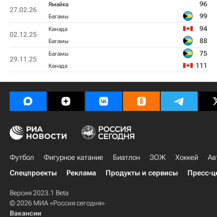
96
Ямайка
27.02.26
99
Багамы
94
Канада
02.12.25
88
Багамы
75
Багамы
29.11.25
111
Канада
Футбол
Фигурное катание
Биатлон
ЗОЖ
Хоккей
Ав
Спецпроекты
Реклама
Продукты и сервисы
Пресс-ц
Версия 2023.1 Beta
© 2026 МИА «Россия сегодня»
Вакансии