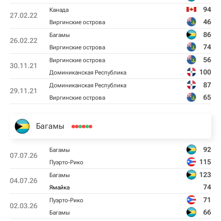
94
Канада
27.02.22
46
Виргинские острова
86
Багамы
26.02.22
74
Виргинские острова
56
Виргинские острова
30.11.21
100
Доминиканская Республика
87
Доминиканская Республика
29.11.21
65
Виргинские острова
Багамы
92
Багамы
07.07.26
115
Пуэрто-Рико
123
Багамы
04.07.26
74
Ямайка
71
Пуэрто-Рико
02.03.26
66
Багамы