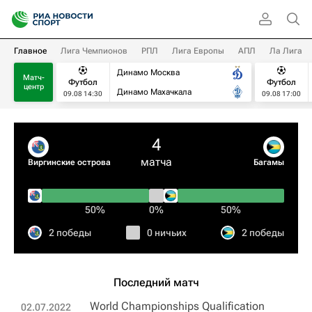
Главное
Лига Чемпионов
РПЛ
Лига Европы
АПЛ
Ла Лига
Динамо Москва
Матч-
Футбол
Футбол
центр
Динамо Махачкала
09.08 14:30
09.08 17:00
4
матча
Виргинские острова
Багамы
50%
0%
50%
2 победы
0 ничьих
2 победы
Последний матч
World Championships Qualification
02.07.2022