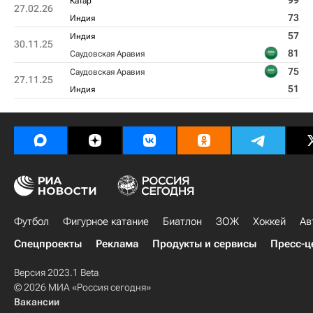
99
Катар
27.02.26
73
Индия
57
Индия
30.11.25
81
Саудовская Аравия
75
Саудовская Аравия
27.11.25
51
Индия
Футбол
Фигурное катание
Биатлон
ЗОЖ
Хоккей
Ав
Спецпроекты
Реклама
Продукты и сервисы
Пресс-ц
Версия 2023.1 Beta
© 2026 МИА «Россия сегодня»
Вакансии