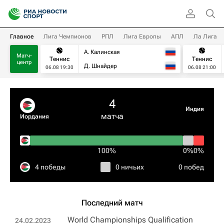
Главное
Лига Чемпионов
РПЛ
Лига Европы
АПЛ
Ла Лига
А. Калинская
Матч-
Теннис
Теннис
центр
Д. Шнайдер
06.08 19:30
06.08 21:00
4
Индия
матча
Иордания
100%
0%
0%
4 победы
0 ничьих
0 побед
Последний матч
World Championships Qualification
24.02.2023