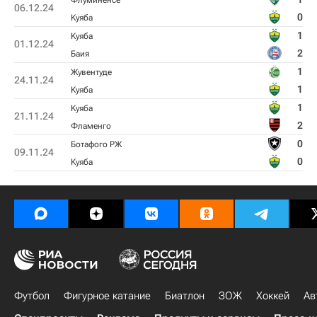
Флуминенсе
06.12.24
0
Kуяба
1
Kуяба
01.12.24
2
Баия
1
Жувентуде
24.11.24
1
Kуяба
1
Kуяба
21.11.24
2
Фламенго
0
Ботафого РЖ
09.11.24
0
Kуяба
Футбол
Фигурное катание
Биатлон
ЗОЖ
Хоккей
Ав