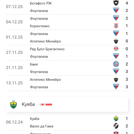
4
Ботафого РЖ
07.12.25
2
Форталеза
2
Форталеза
04.12.25
1
Коринтианс
1
Форталеза
01.12.25
0
Атлетико Минейро
0
Ред Булл Брагантино
27.11.25
1
Форталеза
2
Баия
21.11.25
3
Форталеза
3
Атлетико Минейро
13.11.25
3
Форталеза
Kуяба
1
Kуяба
08.12.24
2
Васко да Гама
1