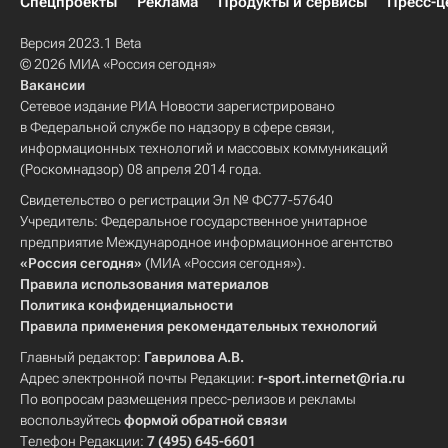
Спецпроекты
Реклама
Продукты и сервисы
Пресс-ц
Версия 2023.1 Beta
© 2026 МИА «Россия сегодня»
Вакансии
Сетевое издание РИА Новости зарегистрировано
в Федеральной службе по надзору в сфере связи,
информационных технологий и массовых коммуникаций
(Роскомнадзор) 08 апреля 2014 года.
Свидетельство о регистрации Эл № ФС77-57640
Учредитель: Федеральное государственное унитарное
предприятие Международное информационное агентство
«Россия сегодня»
(МИА «Россия сегодня»).
Правила использования материалов
Политика конфиденциальности
Правила применения рекомендательных технологий
Главный редактор:
Гаврилова А.В.
Адрес электронной почты Редакции:
r-sport.internet@ria.ru
По вопросам размещения пресс-релизов и рекламы
воспользуйтесь
формой обратной связи
Телефон Редакции:
7 (495) 645-6601