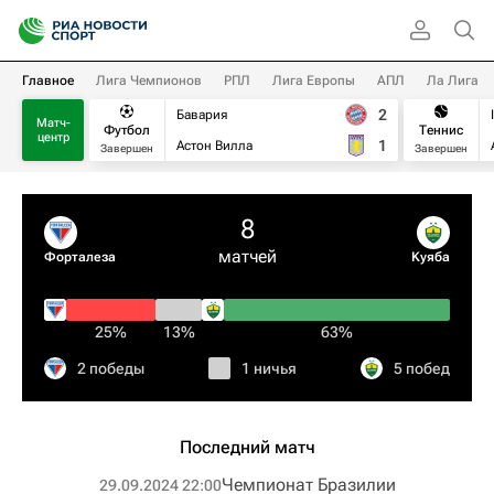
Главное
Лига Чемпионов
РПЛ
Лига Европы
АПЛ
Ла Лига
2
Бавария
Матч-
Футбол
Теннис
центр
1
Астон Вилла
Завершен
Завершен
8
матчей
Форталеза
Kуяба
25%
13%
63%
2 победы
1 ничья
5 побед
Последний матч
Чемпионат Бразилии
29.09.2024 22:00