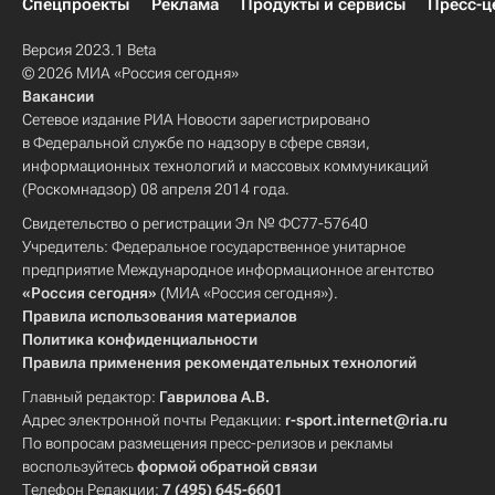
Спецпроекты
Реклама
Продукты и сервисы
Пресс-ц
Версия 2023.1 Beta
© 2026 МИА «Россия сегодня»
Вакансии
Сетевое издание РИА Новости зарегистрировано
в Федеральной службе по надзору в сфере связи,
информационных технологий и массовых коммуникаций
(Роскомнадзор) 08 апреля 2014 года.
Свидетельство о регистрации Эл № ФС77-57640
Учредитель: Федеральное государственное унитарное
предприятие Международное информационное агентство
«Россия сегодня»
(МИА «Россия сегодня»).
Правила использования материалов
Политика конфиденциальности
Правила применения рекомендательных технологий
Главный редактор:
Гаврилова А.В.
Адрес электронной почты Редакции:
r-sport.internet@ria.ru
По вопросам размещения пресс-релизов и рекламы
воспользуйтесь
формой обратной связи
Телефон Редакции:
7 (495) 645-6601