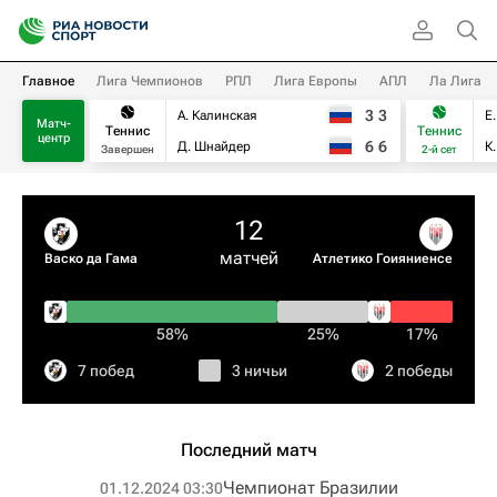
Главное
Лига Чемпионов
РПЛ
Лига Европы
АПЛ
Ла Лига
3
3
А. Калинская
Е
Матч-
Теннис
Теннис
центр
6
6
Д. Шнайдер
К
Завершен
2-й сет
12
матчей
Васко да Гама
Атлетико Гоияниенсе
58%
25%
17%
7 побед
3 ничьи
2 победы
Последний матч
Чемпионат Бразилии
01.12.2024 03:30