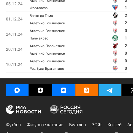
3
Атлетико Гоияниенсе
05.12.24
1
Форталеза
2
Васко да Гама
01.12.24
2
Атлетико Гоияниенсе
0
Атлетико Гоияниенсе
24.11.24
1
Палмейрас
2
Атлетико Паранаэнсе
20.11.24
0
Атлетико Гоияниенсе
0
Атлетико Гоияниенсе
10.11.24
0
Ред Булл Брагантино
Футбол
Фигурное катание
Биатлон
ЗОЖ
Хоккей
Ав