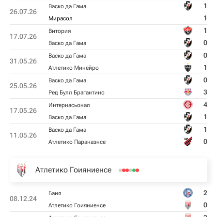
1
Васко да Гама
26.07.26
1
Мирасол
1
Витория
17.07.26
0
Васко да Гама
0
Васко да Гама
31.05.26
1
Атлетико Минейро
0
Васко да Гама
25.05.26
3
Ред Булл Брагантино
4
Интернасьонал
17.05.26
1
Васко да Гама
1
Васко да Гама
11.05.26
0
Атлетико Паранаэнсе
Атлетико Гоияниенсе
2
Баия
08.12.24
0
Атлетико Гоияниенсе