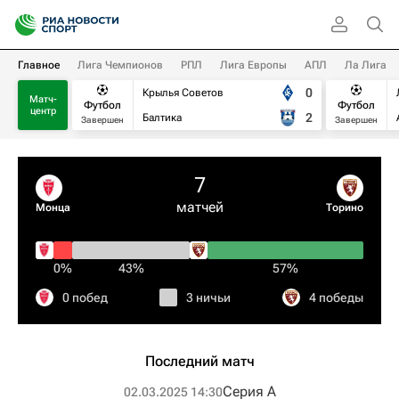
Главное
Лига Чемпионов
РПЛ
Лига Европы
АПЛ
Ла Лига
0
Крылья Советов
Матч-
Футбол
Футбол
центр
2
Балтика
Завершен
Завершен
7
матчей
Монца
Торино
0%
43%
57%
0 побед
3 ничьи
4 победы
Последний матч
Серия А
02.03.2025 14:30