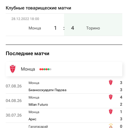
Клубные товарищеские матчи
28.12.2022 18:00
1
:
4
Монца
Торино
Последние матчи
Монца
3
Монца
07.08.26
3
Бианкоскуадати Падова
4
Монца
04.08.26
2
Milan Futuro
1
Монца
30.07.26
3
Арис
0
Галатасарай