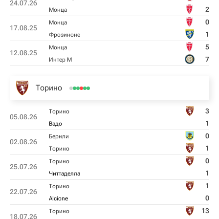
24.07.26
2
Монца
0
Монца
17.08.25
1
Фрозиноне
5
Монца
12.08.25
7
Интер М
Торино
3
Торино
05.08.26
1
Вадо
0
Бернли
02.08.26
1
Торино
0
Торино
25.07.26
1
Читтаделла
1
Торино
22.07.26
0
Alcione
13
Торино
18.07.26