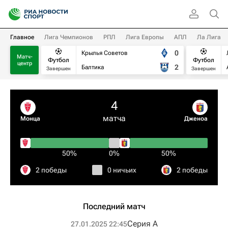
Главное
Лига Чемпионов
РПЛ
Лига Европы
АПЛ
Ла Лига
0
Крылья Советов
Матч-
Футбол
Футбол
центр
2
Балтика
Завершен
Завершен
4
матча
Монца
Дженоа
50%
0%
50%
2 победы
0 ничьих
2 победы
Последний матч
Серия А
27.01.2025 22:45