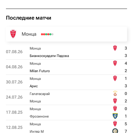
Последние матчи
Монца
3
Монца
07.08.26
3
Бианкоскуадати Падова
4
Монца
04.08.26
2
Milan Futuro
1
Монца
30.07.26
3
Арис
0
Галатасарай
24.07.26
2
Монца
0
Монца
17.08.25
1
Фрозиноне
5
Монца
12.08.25
7
Интер М