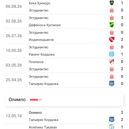
1
Бока Хуниорс
06.08.26
0
Эстудиантес
3
Эстудиантес
02.08.26
0
Дефенса и Хустисия
0
Эстудиантес
26.07.26
2
Индепендьенте
0
Эстудиантес
10.05.26
1
Расинг Кордова
0
Платенсе
03.05.26
2
Эстудиантес
0
Эстудиантес
25.04.26
0
Тальерес Кордова
Олимпо
2
Олимпо
12.05.18
2
Тальерес Кордова
1
Атлетико Тукуман