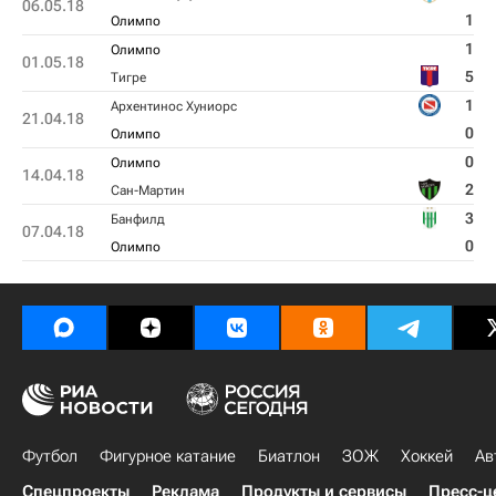
06.05.18
1
Олимпо
1
Олимпо
01.05.18
5
Тигре
1
Архентинос Хуниорс
21.04.18
0
Олимпо
0
Олимпо
14.04.18
2
Сан-Мартин
3
Банфилд
07.04.18
0
Олимпо
Футбол
Фигурное катание
Биатлон
ЗОЖ
Хоккей
Ав
Спецпроекты
Реклама
Продукты и сервисы
Пресс-ц