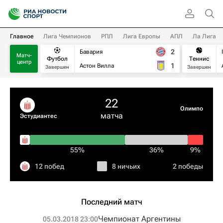
Главное
Лига Чемпионов
РПЛ
Лига Европы
АПЛ
Ла Лига
2
Бавария
Матч-
Футбол
Теннис
центр
1
Астон Вилла
Завершен
Завершен
22
Олимпо
матча
Эстудиантес
55%
36%
9%
12 побед
8 ничьих
2 победы
Последний матч
Чемпионат Аргентины
05.03.2018 23:00