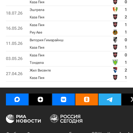
0
Каза Пия
1
Эштрела
18.07.26
2
Каза Пия
1
Каза Пия
16.05.26
1
Риу Аве
0
Витория Гимарайнш
11.05.26
1
Каза Пия
0
Каза Пия
03.05.26
1
Тондела
2
Жил Висенте
27.04.26
1
Каза Пия