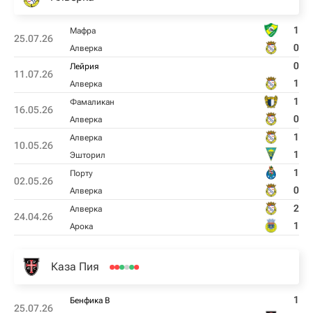
1
Мафра
25.07.26
0
Алверка
0
Лейрия
11.07.26
1
Алверка
1
Фамаликан
16.05.26
0
Алверка
1
Алверка
10.05.26
1
Эшторил
1
Порту
02.05.26
0
Алверка
2
Алверка
24.04.26
1
Арока
Каза Пия
1
Бенфика B
25.07.26