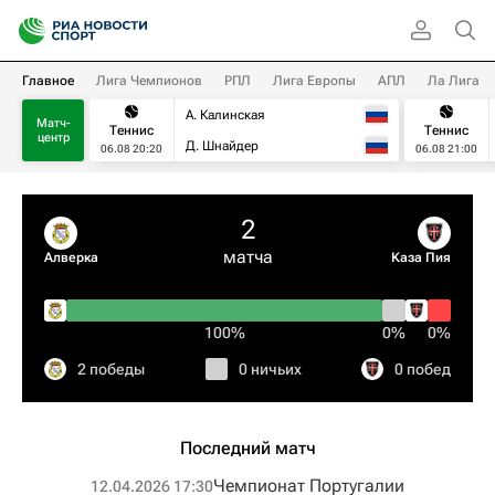
Главное
Лига Чемпионов
РПЛ
Лига Европы
АПЛ
Ла Лига
А. Калинская
Матч-
Теннис
Теннис
центр
Д. Шнайдер
06.08 20:20
06.08 21:00
2
матча
Алверка
Каза Пия
100%
0%
0%
2 победы
0 ничьих
0 побед
Последний матч
Чемпионат Португалии
12.04.2026 17:30