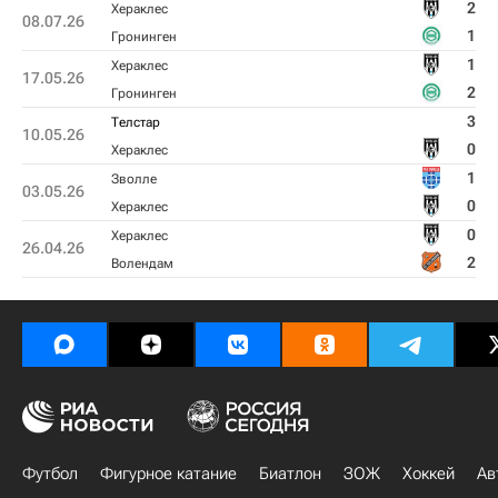
2
Хераклес
08.07.26
1
Гронинген
1
Хераклес
17.05.26
2
Гронинген
3
Телстар
10.05.26
0
Хераклес
1
Зволле
03.05.26
0
Хераклес
0
Хераклес
26.04.26
2
Волендам
Футбол
Фигурное катание
Биатлон
ЗОЖ
Хоккей
Ав