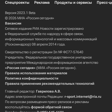
Спецпроекты
Реклама
Продукты и сервисы
Пресс-ц
Версия 2023.1 Beta
© 2026 МИА «Россия сегодня»
Вакансии
Сетевое издание РИА Новости зарегистрировано
в Федеральной службе по надзору в сфере связи,
информационных технологий и массовых коммуникаций
(Роскомнадзор) 08 апреля 2014 года.
Свидетельство о регистрации Эл № ФС77-57640
Учредитель: Федеральное государственное унитарное
предприятие Международное информационное агентство
«Россия сегодня»
(МИА «Россия сегодня»).
Правила использования материалов
Политика конфиденциальности
Правила применения рекомендательных технологий
Главный редактор:
Гаврилова А.В.
Адрес электронной почты Редакции:
r-sport.internet@ria.ru
По вопросам размещения пресс-релизов и рекламы
воспользуйтесь
формой обратной связи