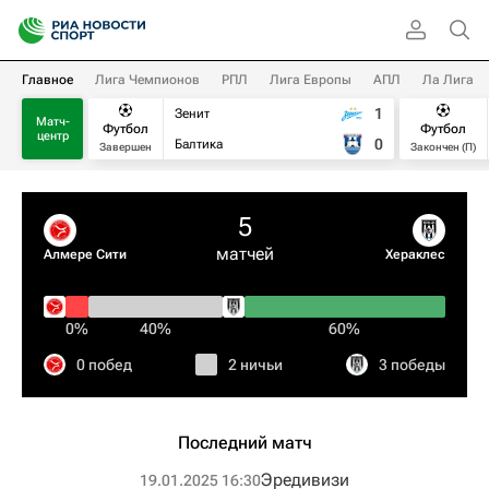
Главное
Лига Чемпионов
РПЛ
Лига Европы
АПЛ
Ла Лига
1
Зенит
Матч-
Футбол
Футбол
центр
0
Балтика
Завершен
Закончен (П)
5
матчей
Алмере Сити
Хераклес
0%
40%
60%
0 побед
2 ничьи
3 победы
Последний матч
Эредивизи
19.01.2025 16:30