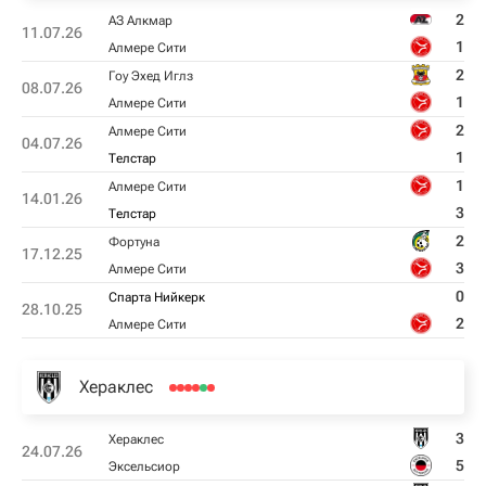
2
АЗ Алкмар
11.07.26
1
Алмере Сити
2
Гоу Эхед Иглз
08.07.26
1
Алмере Сити
2
Алмере Сити
04.07.26
1
Телстар
1
Алмере Сити
14.01.26
3
Телстар
2
Фортуна
17.12.25
3
Алмере Сити
0
Спарта Нийкерк
28.10.25
2
Алмере Сити
Хераклес
3
Хераклес
24.07.26
5
Эксельсиор