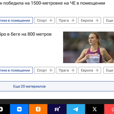
н победила на 1500-метровке на ЧЕ в помещении
етике в помещении
Спорт
Прага
Европа
Еще
ро в беге на 800 метров
етике в помещении
Спорт
Прага
Европа
Еще
ерина Поистогова
Россия
Еще
20
материалов