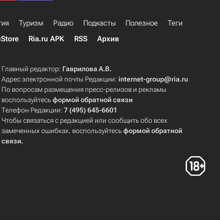
гия
Туризм
Радио
Подкасты
Полезное
Теги
uStore
Ria.ru APK
RSS
Архив
Главный редактор:
Гаврилова А.В.
Адрес электронной почты Редакции:
internet-group@ria.ru
По вопросам размещения пресс-релизов и рекламы
воспользуйтесь
формой обратной связи
Телефон Редакции:
7 (495) 645-6601
Чтобы связаться с редакцией или сообщить обо всех
замеченных ошибках, воспользуйтесь
формой обратной
связи
.