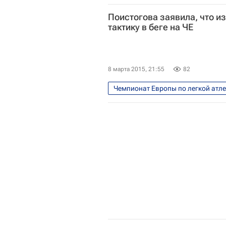
Чехия
Весь мир
Поистогова заявила, что и
тактику в беге на ЧЕ
8 марта 2015, 21:55
82
Чемпионат Европы по легкой атл
Весь мир
Екатерина Поист