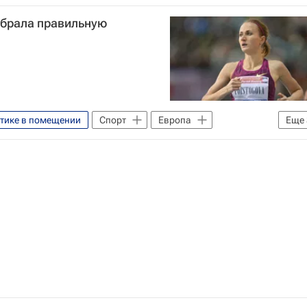
збрала правильную
етике в помещении
Спорт
Европа
Еще
огова
Россия