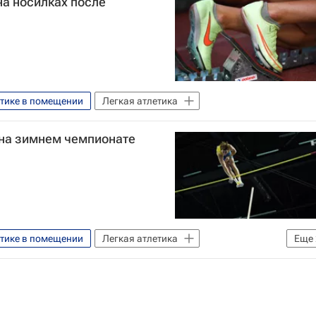
на носилках после
етике в помещении
Легкая атлетика
на зимнем чемпионате
етике в помещении
Легкая атлетика
Еще
я легкоатлетическая ассоциация (World Athletics)