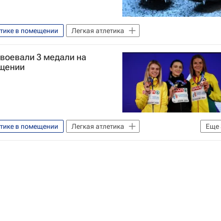
етике в помещении
Легкая атлетика
воевали 3 медали на
ещении
етике в помещении
Легкая атлетика
Еще
 атлетики (ВФЛА)
IAAF
Мария Ласицкене