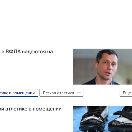
о в ВФЛА надеются на
етике в помещении
Легкая атлетика
Еще
нат России по лёгкой атлетике в помещении
ой атлетике в помещении