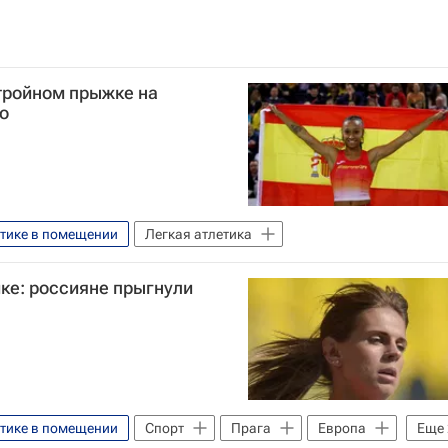
тройном прыжке на
о
етике в помещении
Легкая атлетика
ике: россияне прыгнули
етике в помещении
Спорт
Прага
Европа
Еще