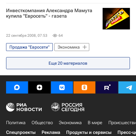
Инвесткомпания Александра Мамута
купила "Евросеть" - газета
22 сентября 2008, 07:53
64
Продажа "Евросети"
Экономика
Еще
20
материалов
Политика
Общество
Экономика
В мире
Происшеств
Спецпроекты
Реклама
Продукты и сервисы
Пресс-ц