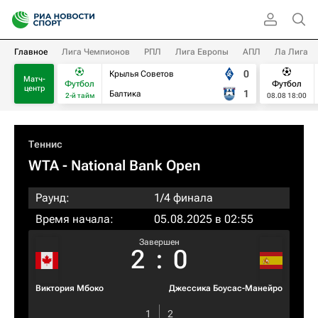
Главное
Лига Чемпионов
РПЛ
Лига Европы
АПЛ
Ла Лига
0
Крылья Советов
Матч-
Футбол
Футбол
центр
1
Балтика
2-й тайм
08.08 18:00
Теннис
WTA
- National Bank Open
Раунд:
1/4 финала
Время начала:
05.08.2025 в 02:55
Завершен
2
:
0
Виктория Мбоко
Джессика Боусас-Манейро
1
2