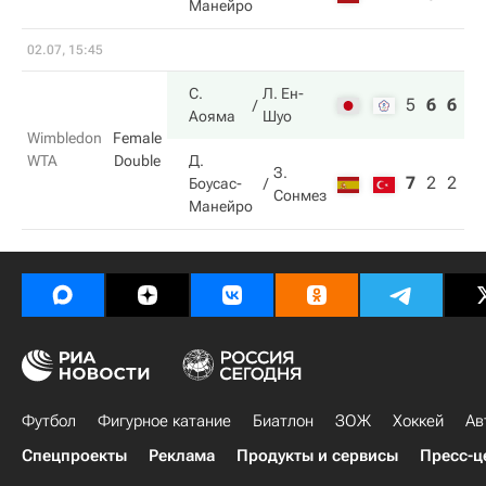
Манейро
02.07, 15:45
С.
Л. Ен-
5
6
6
Аояма
Шуо
Wimbledon
Female
WTA
Double
Д.
З.
7
2
2
Боусас-
Сонмез
Манейро
Футбол
Фигурное катание
Биатлон
ЗОЖ
Хоккей
Ав
Спецпроекты
Реклама
Продукты и сервисы
Пресс-ц