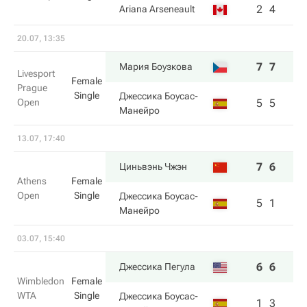
2
4
Ariana Arseneault
20.07, 13:35
7
7
Мария Боузкова
Livesport
Female
Prague
Single
Джессика Боусас-
Open
5
5
Манейро
13.07, 17:40
7
6
Циньвэнь Чжэн
Athens
Female
Open
Single
Джессика Боусас-
5
1
Манейро
03.07, 15:40
6
6
Джессика Пегула
Wimbledon
Female
WTA
Single
Джессика Боусас-
1
3