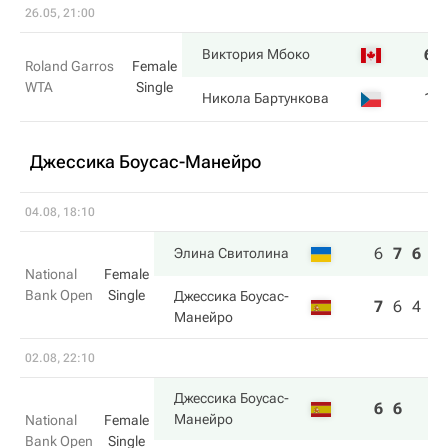
26.05, 21:00
6
Виктория Мбоко
Roland Garros
Female
WTA
Single
1
Никола Бартункова
Джессика Боусас-Манейро
04.08, 18:10
6
7
6
Элина Свитолина
National
Female
Bank Open
Single
Джессика Боусас-
7
6
4
Манейро
02.08, 22:10
Джессика Боусас-
6
6
Манейро
National
Female
Bank Open
Single