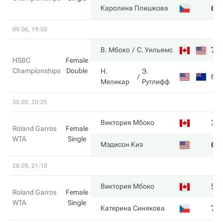
6
Каролина Плишкова
09.06, 19:50
7
В. Мбоко
С. Уильямс
HSBC
Female
Championships
Double
Н.
Э.
6
Меликар
Рутлифф
30.05, 20:25
3
Виктория Мбоко
Roland Garros
Female
WTA
Single
6
Мэдисон Киз
28.05, 21:10
5
Виктория Мбоко
Roland Garros
Female
WTA
Single
7
Катерина Синякова