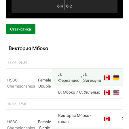
6
:
4
6
:
2
Статистика
Виктория Мбоко
11.06, 19:30
Л.
Л.
HSBC
Female
Фернандес
Зигемунд
Championships
Double
В. Мбоко
С. Уильямс
10.06, 17:40
Виктория Мбоко
-
2
отказ
HSBC
Female
Championships
Single