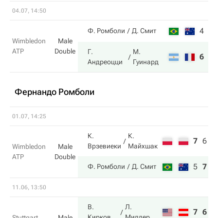
04.07, 14:50
4
6
Ф. Ромболи
Д. Смит
Wimbledon
Male
ATP
Double
Г.
М.
6
7
Андреоцци
Гуинард
Фернандо Ромболи
01.07, 14:25
К.
К.
7
6
6
Врзевиеки
Майхшак
Wimbledon
Male
ATP
Double
5
7
7
Ф. Ромболи
Д. Смит
11.06, 13:50
В.
Л.
7
6
Кирков
Мидлер
Stuttgart
Male