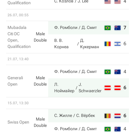
4
6
С. Козлов
J. Lee
Qualification
26.07, 00:55
7
6
Mubadala
Ф. Ромболи
Д. Смит
Citi DC
Male
Open,
Double
В. В.
Д.
6
2
Qualification
Корнеа
Кукерман
21.07, 13:40
4
5
Ф. Ромболи
Д. Смит
Generali
Male
Open
Double
Л.
J.
6
7
Ноймайер
Schwaerzler
15.07, 13:30
6
6
С. Жилле
С. Вёрбек
Male
Swiss Open
Double
4
4
Ф. Ромболи
Д. Смит