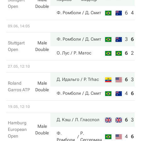
Open
Double
6
4
Ф. Ромболи
Д. Смит
09.06, 14:05
3
6
1
Ф. Ромболи
Д. Смит
Stuttgart
Male
Open
Double
6
2
9
О. Лус
Р. Матос
27.05, 12:10
6
3
6
Д. Идальго
P. Trhac
Roland
Male
Garros ATP
Double
4
6
3
Ф. Ромболи
Д. Смит
19.05, 12:10
6
3
1
Д. Кэш
Л. Гласспол
Hamburg
Male
European
Double
Ф.
Р.
Open
4
6
7
Ромболи
Сеггерман