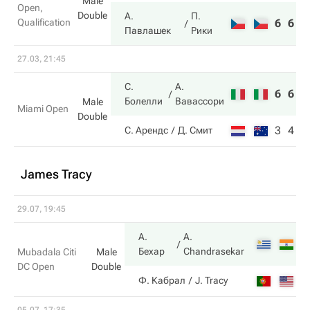
Male
Open,
Double
А.
П.
Qualification
6
6
Павлашек
Рики
27.03, 21:45
С.
А.
6
6
Болелли
Вавассори
Male
Miami Open
Double
3
4
С. Арендс
Д. Смит
James Tracy
29.07, 19:45
А.
A.
3
Бехар
Chandrasekar
Mubadala Citi
Male
DC Open
Double
6
Ф. Кабрал
J. Tracy