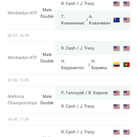
6
R. Cash
J. Tracy
Male
Wimbledon ATP
Double
Т.
А.
7
Коккинакис
Ковачевич
02.07, 16:20
6
R. Cash
J. Tracy
Male
Wimbledon ATP
Double
Н.
Н.
3
Баррьентос
Боржеш
23.06, 13:05
7
Р. Галлоуэй
В. Кирков
Mallorca
Male
Championships
Double
5
R. Cash
J. Tracy
18.06, 17:50
4
R. Cash
J. Tracy