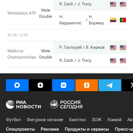
6
R. Cash
J. Tracy
Male
Wimbledon ATP
Double
Н.
Н.
3
Баррьентос
Боржеш
23.06, 13:05
7
Р. Галлоуэй
В. Кирков
Mallorca
Male
Championships
Double
5
R. Cash
J. Tracy
Футбол
Фигурное катание
Биатлон
ЗОЖ
Хоккей
Ав
Спецпроекты
Реклама
Продукты и сервисы
Пресс-ц