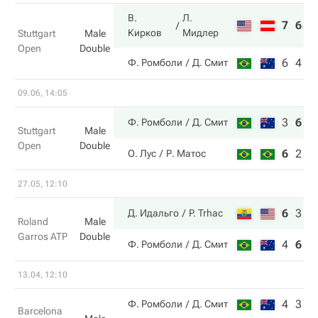
В.
Л.
7
6
Кирков
Мидлер
Stuttgart
Male
Open
Double
6
4
Ф. Ромболи
Д. Смит
09.06, 14:05
3
6
1
Ф. Ромболи
Д. Смит
Stuttgart
Male
Open
Double
6
2
9
О. Лус
Р. Матос
27.05, 12:10
6
3
6
Д. Идальго
P. Trhac
Roland
Male
Garros ATP
Double
4
6
3
Ф. Ромболи
Д. Смит
13.04, 12:10
4
3
Ф. Ромболи
Д. Смит
Barcelona