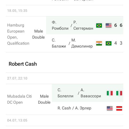
18.05, 15:35
Ф.
Р.
6
6
Hamburg
Ромболи
Сеггерман
European
Male
Open,
Double
С.
М.
4
3
Qualification
Балажи
Демолинер
Robert Cash
27.07, 22:10
С.
А.
6
Болелли
Вавассори
Mubadala Citi
Male
DC Open
Double
4
R. Cash
А. Эрлер
04.07, 13:05