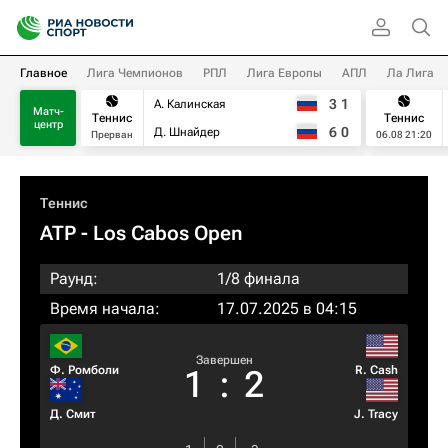
Главное
Лига Чемпионов
РПЛ
Лига Европы
АПЛ
Ла Лига
3
1
А. Калинская
Матч-
Теннис
Теннис
центр
6
0
Д. Шнайдер
Прерван
06.08 21:20
Теннис
ATP
- Los Cabos Open
Раунд:
1/8 финала
Время начала:
17.07.2025 в 04:15
Завершен
Ф. Ромболи
R. Cash
1
:
2
Д. Смит
J. Tracy