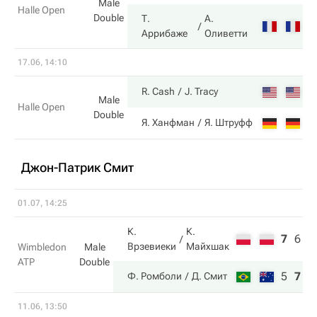
Male
Halle Open
Double
Т.
А.
6
Аррибаже
Оливетти
17.06, 14:10
6
R. Cash
J. Tracy
Male
Halle Open
Double
3
Я. Ханфман
Я. Штруфф
Джон-Патрик Смит
01.07, 14:25
К.
К.
7
6
6
Врзевиеки
Майхшак
Wimbledon
Male
ATP
Double
5
7
7
Ф. Ромболи
Д. Смит
11.06, 13:50