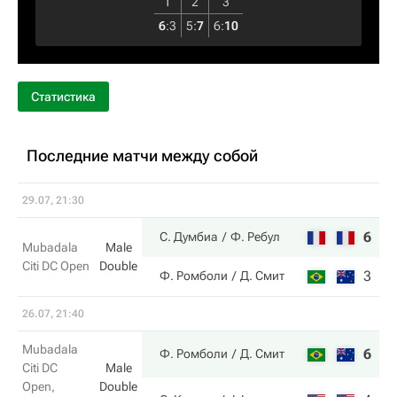
1
2
3
6
:
3
5
:
7
6
:
10
Статистика
Последние матчи между собой
29.07, 21:30
6
6
С. Думбиа
Ф. Ребул
Mubadala
Male
Citi DC Open
Double
3
4
Ф. Ромболи
Д. Смит
26.07, 21:40
Mubadala
6
1
Ф. Ромболи
Д. Смит
Citi DC
Male
Open,
Double