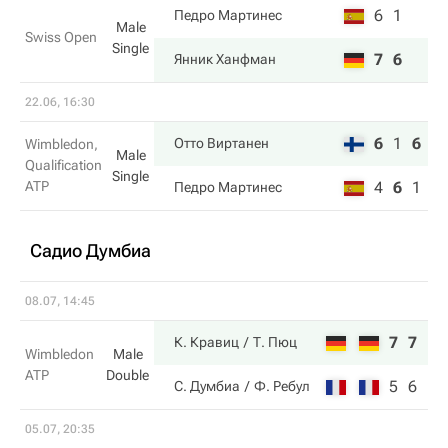
6
1
Педро Мартинес
Male
Swiss Open
Single
7
6
Янник Ханфман
22.06, 16:30
6
1
6
Отто Виртанен
Wimbledon,
Male
Qualification
Single
ATP
4
6
1
Педро Мартинес
Садио Думбиа
08.07, 14:45
7
7
К. Кравиц
Т. Пюц
Wimbledon
Male
ATP
Double
5
6
С. Думбиа
Ф. Ребул
05.07, 20:35