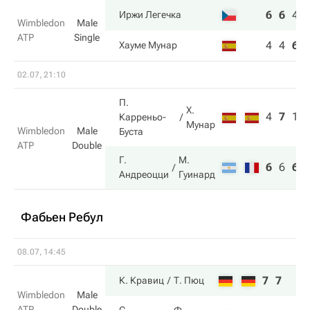
6
6
4
Иржи Легечка
Wimbledon
Male
ATP
Single
4
4
6
Хауме Мунар
02.07, 21:10
П.
Х.
4
7
1
Карреньо-
Мунар
Wimbledon
Male
Буста
ATP
Double
Г.
М.
6
6
6
Андреоцци
Гуинард
Фабьен Ребул
08.07, 14:45
7
7
К. Кравиц
Т. Пюц
Wimbledon
Male
ATP
Double