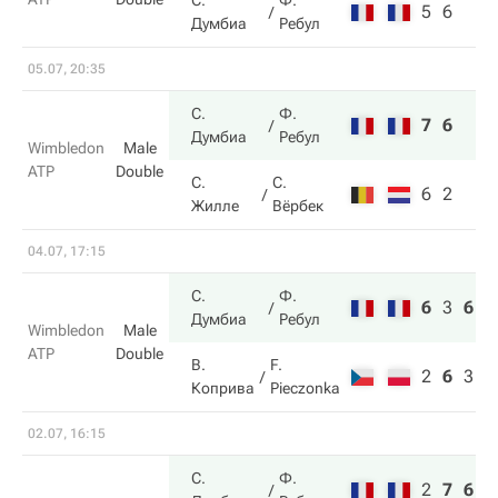
С.
Ф.
5
6
Думбиа
Ребул
05.07, 20:35
С.
Ф.
7
6
Думбиа
Ребул
Wimbledon
Male
ATP
Double
С.
С.
6
2
Жилле
Вёрбек
04.07, 17:15
С.
Ф.
6
3
6
Думбиа
Ребул
Wimbledon
Male
ATP
Double
В.
F.
2
6
3
Коприва
Pieczonka
02.07, 16:15
С.
Ф.
2
7
6