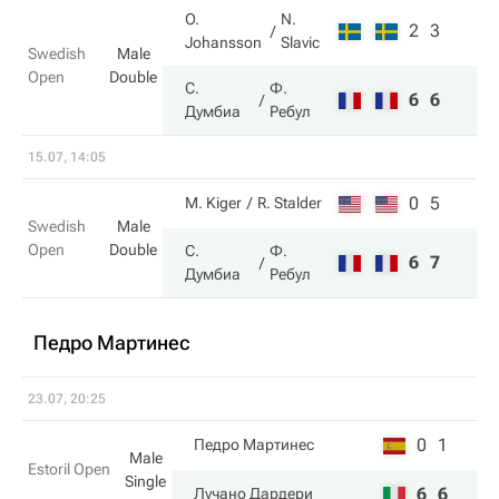
O.
N.
2
3
Johansson
Slavic
Swedish
Male
Open
Double
С.
Ф.
6
6
Думбиа
Ребул
15.07, 14:05
0
5
M. Kiger
R. Stalder
Swedish
Male
Open
Double
С.
Ф.
6
7
Думбиа
Ребул
Педро Мартинес
23.07, 20:25
0
1
Педро Мартинес
Male
Estoril Open
Single
6
6
Лучано Дардери