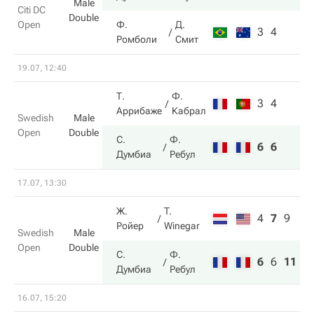
Male
Citi DC
Double
Open
Ф.
Д.
3
4
Ромболи
Смит
19.07, 12:40
Т.
Ф.
3
4
Аррибаже
Кабрал
Swedish
Male
Open
Double
С.
Ф.
6
6
Думбиа
Ребул
17.07, 13:30
Ж.
T.
4
7
9
Ройер
Winegar
Swedish
Male
Open
Double
С.
Ф.
6
6
11
Думбиа
Ребул
16.07, 15:20