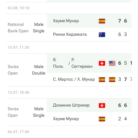
02.08, 18:10
7
6
Хауме Мунар
National
Male
Bank Open
Single
6
3
Ринки Хидзиката
15.07, 11:35
Я.
Р.
6
5
10
Поль
Сеггерман
Swiss
Male
Open
Double
3
7
7
С. Мартос
Х. Мунар
13.07, 18:40
6
6
Доминик Штрикер
Swiss
Male
Open
Single
2
4
Хауме Мунар
04.07, 17:00