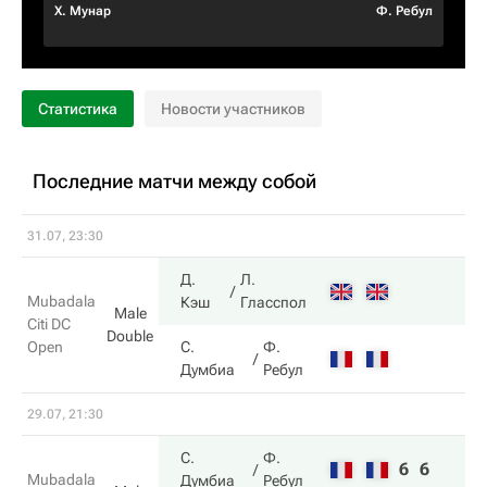
Х. Мунар
Ф. Ребул
Статистика
Новости участников
Последние матчи между собой
31.07, 23:30
Д.
Л.
Mubadala
Кэш
Гласспол
Male
Citi DC
Double
Open
С.
Ф.
Думбиа
Ребул
29.07, 21:30
С.
Ф.
6
6
Mubadala
Думбиа
Ребул