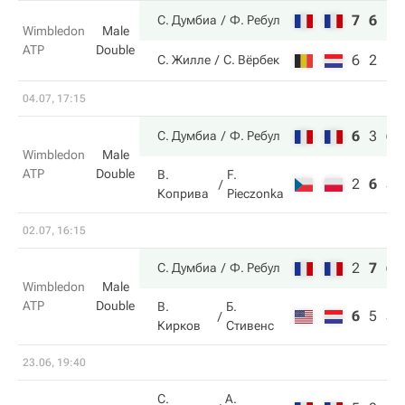
7
6
С. Думбиа
Ф. Ребул
Wimbledon
Male
ATP
Double
6
2
С. Жилле
С. Вёрбек
04.07, 17:15
6
3
6
С. Думбиа
Ф. Ребул
Wimbledon
Male
ATP
Double
В.
F.
2
6
3
Коприва
Pieczonka
02.07, 16:15
2
7
6
С. Думбиа
Ф. Ребул
Wimbledon
Male
ATP
Double
В.
Б.
6
5
3
Кирков
Стивенс
23.06, 19:40
С.
A.