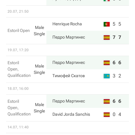
20.07, 21:50
5
5
Henrique Rocha
Male
Estoril Open
Single
7
7
Педро Мартинес
19.07, 17:20
6
6
Педро Мартинес
Estoril
Male
Open,
Single
Qualification
3
2
Тимофей Скатов
18.07, 16:00
6
6
Педро Мартинес
Estoril
Male
Open,
Single
Qualification
0
4
David Jorda Sanchis
14.07, 11:40