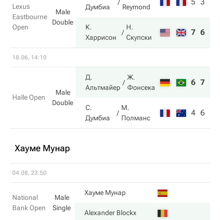
5
3
Lexus
Думбиа
Reymond
Male
Eastbourne
Double
Open
К.
Н.
7
6
Харрисон
Скупски
18.06, 14:10
Д.
Ж.
6
7
Альтмайер
Фонсека
Male
Halle Open
Double
С.
М.
4
6
Думбиа
Полманс
Хауме Мунар
04.08, 23:50
Хауме Мунар
National
Male
Bank Open
Single
Alexander Blockx