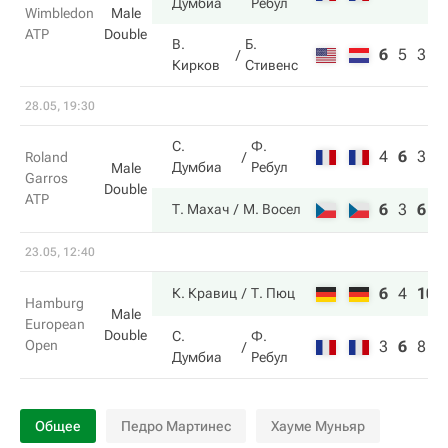
Думбиа
Ребул
Wimbledon
Male
ATP
Double
В.
Б.
6
5
3
Кирков
Стивенс
28.05, 19:30
С.
Ф.
4
6
3
Roland
Думбиа
Ребул
Male
Garros
Double
ATP
6
3
6
Т. Махач
М. Восел
23.05, 12:40
6
4
10
К. Кравиц
Т. Пюц
Hamburg
Male
European
Double
С.
Ф.
Open
3
6
8
Думбиа
Ребул
Общее
Педро Мартинес
Хауме Муньяр