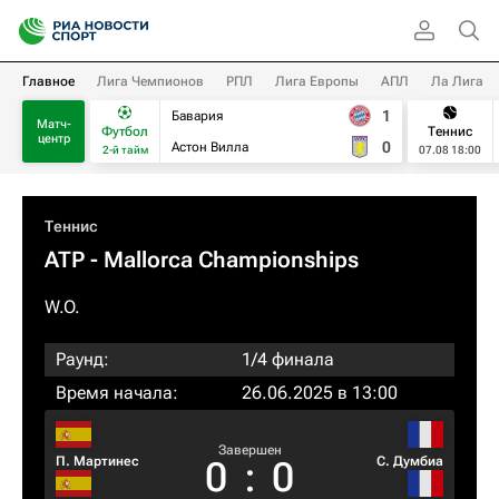
Главное
Лига Чемпионов
РПЛ
Лига Европы
АПЛ
Ла Лига
1
Бавария
Матч-
Футбол
Теннис
центр
0
Астон Вилла
2-й тайм
07.08 18:00
Теннис
ATP
- Mallorca Championships
W.O.
Раунд:
1/4 финала
Время начала:
26.06.2025 в 13:00
Завершен
П. Мартинес
С. Думбиа
0
:
0