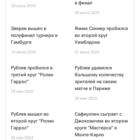
в финал
28 июля 2024
20 июля 2024
Зверев вышел в
Янник Синнер пробился
полуфинал турнира в
во второй круг
Гамбурге
Уимблдона
19 июля 2024
01 июля 2024
Рублев пробился в
Рублев удивился
третий круг "Ролан
большому количеству
Гаррос"
зрителей на своем
матче в Париже
29 мая 2024
26 мая 2024
Рублев вышел во
Сафиуллин сыграет с
второй круг "Ролан
Джоковичем во втором
Гаррос"
круге "Мастерса" в
Монте-Карло
26 мая 2024