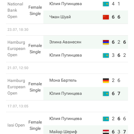
4
1
Юлия Путинцева
National
Female
Bank
Single
Open
6
6
Чжан Шуай
23.07, 18:30
6
2
6
Элина Аванесян
Hamburg
Female
European
Single
Open
3
6
2
Юлия Путинцева
21.07, 12:50
2
6
Мона Бартель
Hamburg
Female
European
Single
Open
6
7
Юлия Путинцева
17.07, 13:05
2
6
6
Юлия Путинцева
Female
Iasi Open
Single
6
3
7
Майар Шериф