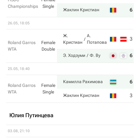
Championships
Single
6
7
Жаклин Кристиан
26.05, 18:05
Ж.
А.
3
0
Кристиан
Потапова
Roland Garros
Female
WTA
Double
6
6
Э. Ходзуми
Ф. Ву
25.05, 18:40
6
4
Камилла Рахимова
Roland Garros
Female
WTA
Single
3
6
Жаклин Кристиан
Юлия Путинцева
03.08, 21:10