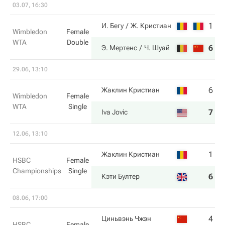
03.07, 16:30
1
1
И. Бегу
Ж. Кристиан
Wimbledon
Female
WTA
Double
6
6
Э. Мертенс
Ч. Шуай
29.06, 13:10
6
0
Жаклин Кристиан
Wimbledon
Female
WTA
Single
7
6
Iva Jovic
12.06, 13:10
1
3
Жаклин Кристиан
HSBC
Female
Championships
Single
6
6
Кэти Бултер
08.06, 17:00
4
6
Циньвэнь Чжэн
HSBC
Female