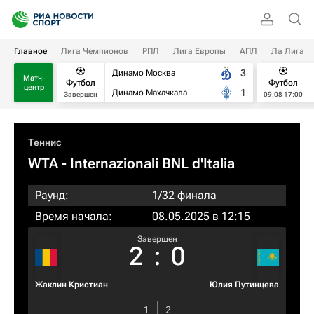
Главное
Лига Чемпионов
РПЛ
Лига Европы
АПЛ
Ла Лига
3
Динамо Москва
Матч-
Футбол
Футбол
центр
1
Динамо Махачкала
Завершен
09.08 17:00
Теннис
WTA
- Internazionali BNL d'Italia
Раунд:
1/32 финала
Время начала:
08.05.2025 в 12:15
Завершен
2
:
0
Жаклин Кристиан
Юлия Путинцева
1
2