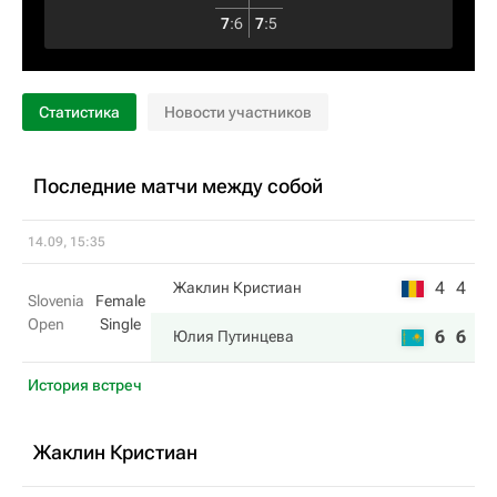
7
:
6
7
:
5
Статистика
Новости участников
Последние матчи между собой
14.09, 15:35
4
4
Жаклин Кристиан
Slovenia
Female
Open
Single
6
6
Юлия Путинцева
История встреч
Жаклин Кристиан