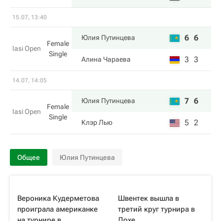
15.07, 13:40
6
6
Юлия Путинцева
Female
Iasi Open
Single
3
3
Алина Чараева
14.07, 14:05
7
6
Юлия Путинцева
Female
Iasi Open
Single
5
2
Клэр Лью
Общее
Юлия Путинцева
Вероника Кудерметова
Швентек вышла в
проиграла американке
третий круг турнира в
на турнире в
Дохе