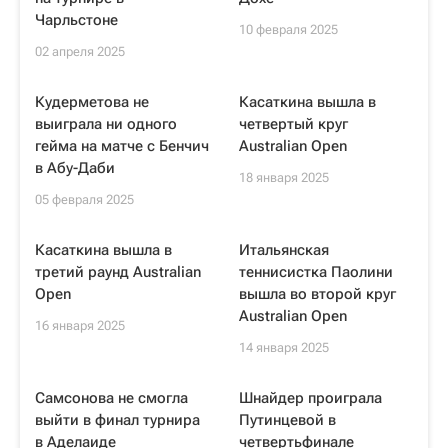
Чарльстоне
10 февраля 2025
02 апреля 2025
Кудерметова не
Касаткина вышла в
выиграла ни одного
четвертый круг
гейма на матче с Бенчич
Australian Open
в Абу-Даби
18 января 2025
05 февраля 2025
Касаткина вышла в
Итальянская
третий раунд Australian
теннисистка Паолини
Open
вышла во второй круг
Australian Open
16 января 2025
14 января 2025
Самсонова не смогла
Шнайдер проиграла
выйти в финал турнира
Путинцевой в
в Аделаиде
четвертьфинале