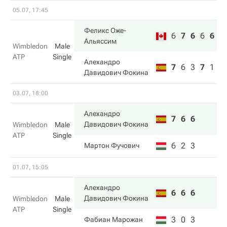
05.07, 17:45
Феликс Оже-
6
7
6
6
6
Альяссим
Wimbledon
Male
ATP
Single
Алехандро
7
6
3
7
1
Давидович Фокина
03.07, 18:00
Алехандро
7
6
6
Давидович Фокина
Wimbledon
Male
ATP
Single
6
2
3
Мартон Фучович
01.07, 15:05
Алехандро
6
6
6
Давидович Фокина
Wimbledon
Male
ATP
Single
3
0
3
Фабиан Марожан