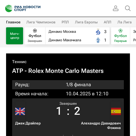
Главное
Лига Чемпионов
РПЛ
Лига Европы
АПЛ
Ла Лига
3
Динамо Москва
З
Матч-
Футбол
Футбол
центр
1
Динамо Махачкала
Р
Завершен
Перерыв
Теннис
ATP
- Rolex Monte Carlo Masters
Раунд:
1/8 финала
Время начала:
10.04.2025 в 12:10
Завершен
1
:
2
Джек Дрэйпер
Алехандро Давидович
Фокина