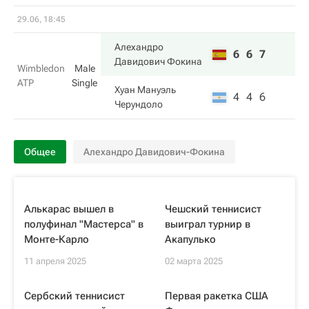
29.06, 18:45
Алехандро
6
6
7
Давидович Фокина
Wimbledon
Male
ATP
Single
Хуан Мануэль
4
4
6
Черундоло
Общее
Алехандро Давидович-Фокина
Алькарас вышел в
Чешский теннисист
полуфинал "Мастерса" в
выиграл турнир в
Монте-Карло
Акапулько
11 апреля 2025
02 марта 2025
Сербский теннисист
Первая ракетка США