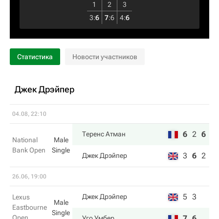
1
2
3
3
:
6
7
:
6
4
:
6
Статистика
Новости участников
Джек Дрэйпер
04.08, 22:10
6
2
6
Теренс Атман
National
Male
Bank Open
Single
3
6
2
Джек Дрэйпер
26.06, 19:00
5
3
Джек Дрэйпер
Lexus
Male
Eastbourne
Single
Open
7
6
Уго Умбер