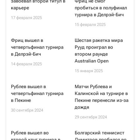
завоевал второй титул в
Фриц не смог
карьере
пробиться в полуфинал
турнира в Делрэй-Бич
17 февраля 2025
15 февраля 2025
Фриц вышел в
Шестая ракетка мира
четвертьфинал турнира
Рууд проиграл во
в Делрэй-Бич
втором раунде
Australian Open
14 февраля 2025
15 января 2025
Рублев вышел в
Матчи Рублева и
четвертьфинал турнира
Калинской на турнире в
в Пекине
Пекине перенесли из-за
дождя
30 сентября 2024
29 сентября 2024
Рублев вышел во
Болгарский теннисист
второй круг турнира в
Димитров пробился во