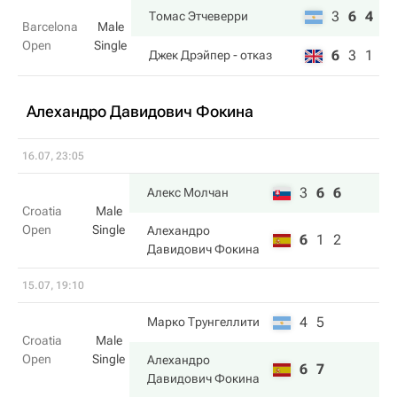
3
6
4
Томас Этчеверри
Barcelona
Male
Open
Single
6
3
1
Джек Дрэйпер
- отказ
Алехандро Давидович Фокина
16.07, 23:05
3
6
6
Алекс Молчан
Croatia
Male
Open
Single
Алехандро
6
1
2
Давидович Фокина
15.07, 19:10
4
5
Марко Трунгеллити
Croatia
Male
Open
Single
Алехандро
6
7
Давидович Фокина