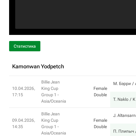
Статистика
Kamonwan Yodpetch
Billie Jean
М. Бэрри
10.04.2026,
King Cup
Female
17:15
Group 1 -
Double
T. Naklo
K
Asia/Oceania
Billie Jean
J. Altansarn
09.04.2026,
King Cup
Female
14:35
Group 1 -
Double
П. Плипыч
Asia/Oceania