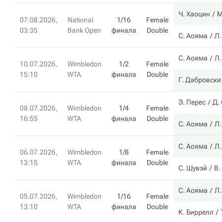
Ч. Хаоцин
М
07.08.2026,
National
1/16
Female
03:35
Bank Open
финала
Double
С. Аояма
Л.
С. Аояма
Л.
10.07.2026,
Wimbledon
1/2
Female
15:10
WTA
финала
Double
Г. Дабровски
Э. Перес
Д.
08.07.2026,
Wimbledon
1/4
Female
16:55
WTA
финала
Double
С. Аояма
Л.
С. Аояма
Л.
06.07.2026,
Wimbledon
1/8
Female
13:15
WTA
финала
Double
С. Шувэй
В.
С. Аояма
Л.
05.07.2026,
Wimbledon
1/16
Female
13:10
WTA
финала
Double
К. Биррелл