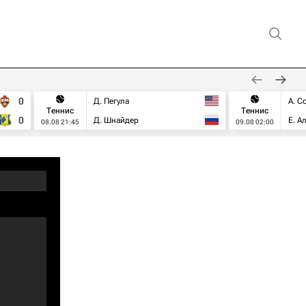
0
Д. Пегула
А. С
Теннис
Теннис
0
Д. Шнайдер
Е. А
08.08 21:45
09.08 02:00