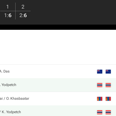
1
2
1
:
6
2
:
6
A. Das
. Yodpetch
ai
O. Khasbaatar
K. Yodpetch