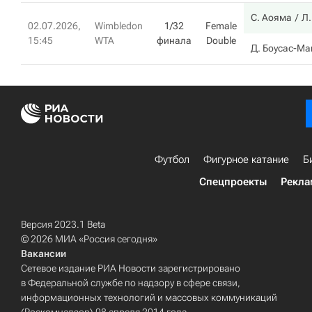
С. Аояма
Л.
02.07.2026,
Wimbledon
1/32
Female
15:45
WTA
финала
Double
Д. Боусас-М
Футбол
Фигурное катание
Б
Спецпроекты
Рекла
Версия 2023.1 Beta
© 2026 МИА «Россия сегодня»
Вакансии
Сетевое издание РИА Новости зарегистрировано
в Федеральной службе по надзору в сфере связи,
информационных технологий и массовых коммуникаций