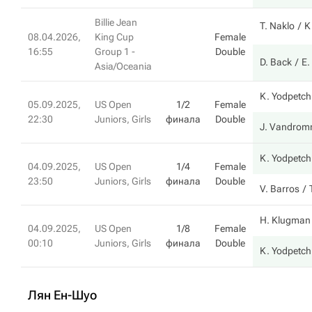
Billie Jean
T. Naklo
K
08.04.2026,
King Cup
Female
16:55
Group 1 -
Double
D. Back
E.
Asia/Oceania
K. Yodpetch
05.09.2025,
US Open
1/2
Female
22:30
Juniors, Girls
финала
Double
J. Vandro
K. Yodpetch
04.09.2025,
US Open
1/4
Female
23:50
Juniors, Girls
финала
Double
V. Barros
H. Klugman
04.09.2025,
US Open
1/8
Female
00:10
Juniors, Girls
финала
Double
K. Yodpetch
Лян Ен-Шуо