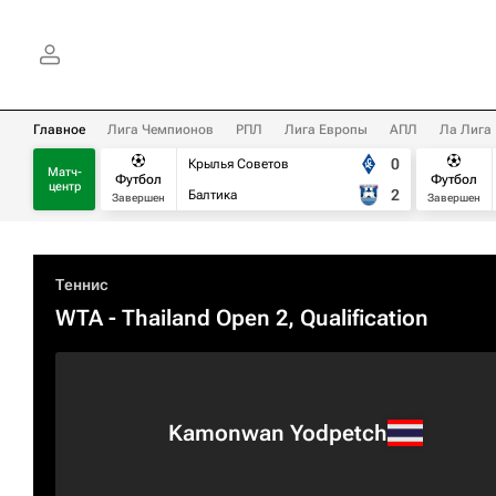
Главное
Лига Чемпионов
РПЛ
Лига Европы
АПЛ
Ла Лига
0
Крылья Советов
Матч-
Футбол
Футбол
центр
2
Балтика
Завершен
Завершен
Теннис
WTA
- Thailand Open 2, Qualification
Kamonwan Yodpetch