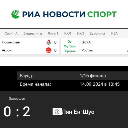
Серия А
Бундеслига
Лига 1
КХЛ
НХЛ
Евролига
НБА
0
Локомотив
ЦСКА
Футбол
0
Акрон
Ростов
Перерыв
Раунд:
1/16 финала
Время начала:
14.09.2024 в 10:45
Завершен
0
:
2
Лян Ен-Шуо