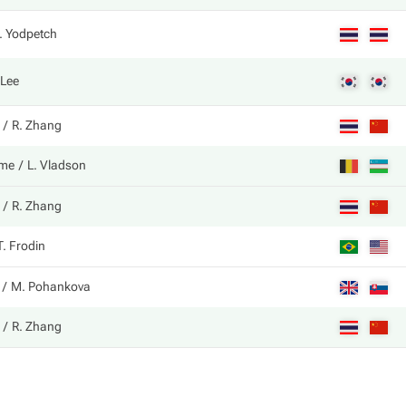
. Yodpetch
 Lee
R. Zhang
mme
L. Vladson
R. Zhang
T. Frodin
M. Pohankova
R. Zhang