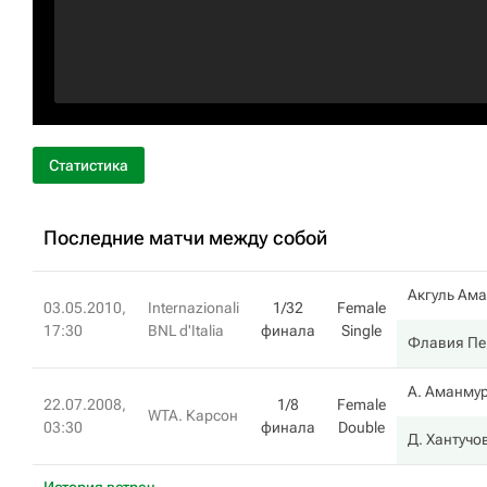
Статистика
Последние матчи между собой
Акгуль Ам
03.05.2010,
Internazionali
1/32
Female
17:30
BNL d'Italia
финала
Single
Флавия Пе
А. Аманму
22.07.2008,
1/8
Female
WTA. Карсон
03:30
финала
Double
Д. Хантучо