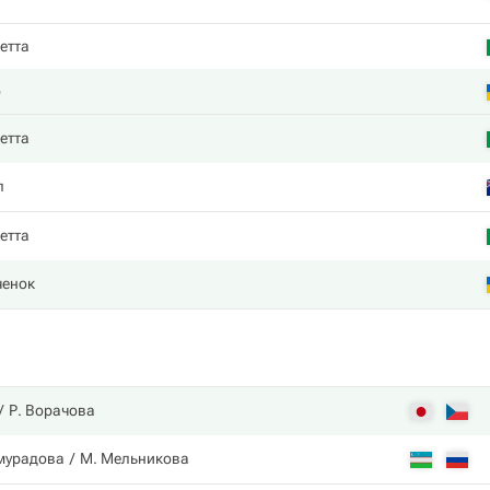
етта
о
етта
л
етта
енок
Р. Ворачова
мурадова
М. Мельникова