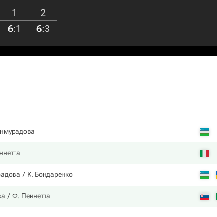
1
2
6
:
1
6
:
3
анмурадова
ннетта
радова
К. Бондаренко
ва
Ф. Пеннетта