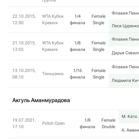
группа
Флавия Пенн
22.10.2015,
WTA Кубок
1/4
Female
12:00
Кремля
финала
Single
Леся Цуренк
Флавия Пенн
21.10.2015,
WTA Кубок
1/8
Female
13:55
Кремля
финала
Single
Дарья Сэвил
Флавия Пенн
13.10.2015,
1/16
Female
Тяньцзинь
08:10
финала
Single
Людмила Кич
Акгуль Аманмурадова
М. Като
19.07.2021,
1/8
Female
Polish Open
17:10
финала
Double
А. Аман