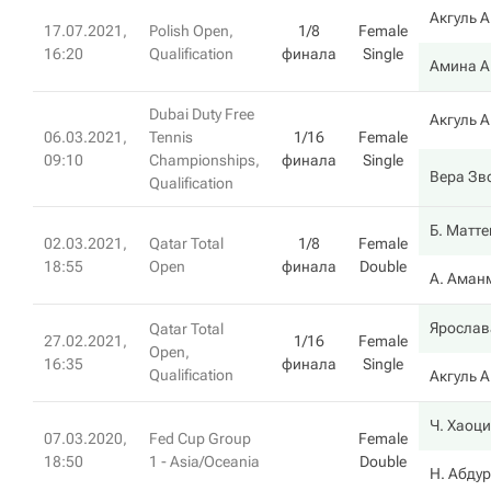
Акгуль 
17.07.2021,
Polish Open,
1/8
Female
16:20
Qualification
финала
Single
Амина 
Dubai Duty Free
Акгуль 
06.03.2021,
Tennis
1/16
Female
09:10
Championships,
финала
Single
Вера Зв
Qualification
Б. Матт
02.03.2021,
Qatar Total
1/8
Female
18:55
Open
финала
Double
А. Аман
Ярослав
Qatar Total
27.02.2021,
1/16
Female
Open,
16:35
финала
Single
Qualification
Акгуль 
Ч. Хаоц
07.03.2020,
Fed Cup Group
Female
18:50
1 - Asia/Oceania
Double
Н. Абду