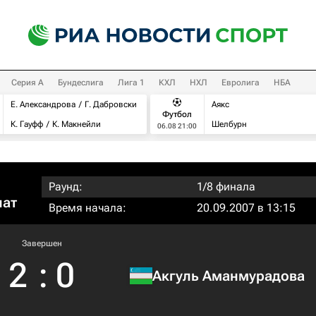
Серия А
Бундеслига
Лига 1
КХЛ
НХЛ
Евролига
НБА
Е. Александрова
Г. Дабровски
Аякс
Футбол
К. Гауфф
К. Макнейли
Шелбурн
06.08 21:00
Раунд:
1/8 финала
нат
Время начала:
20.09.2007 в 13:15
Завершен
2
:
0
Акгуль Аманмурадова