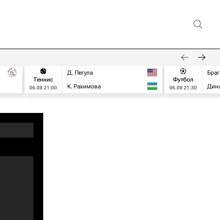
Д. Пегула
Браг
Теннис
Футбол
К. Рахимова
Дин
06.08 21:00
06.08 21:30