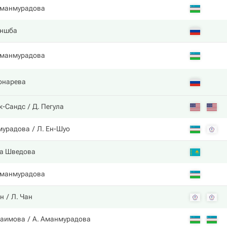
Аманмурадова
Аншба
Аманмурадова
онарева
ек-Сандс
Д. Пегула
мурадова
Л. Ен-Шуо
а Шведова
Аманмурадова
ин
Л. Чан
раимова
А. Аманмурадова