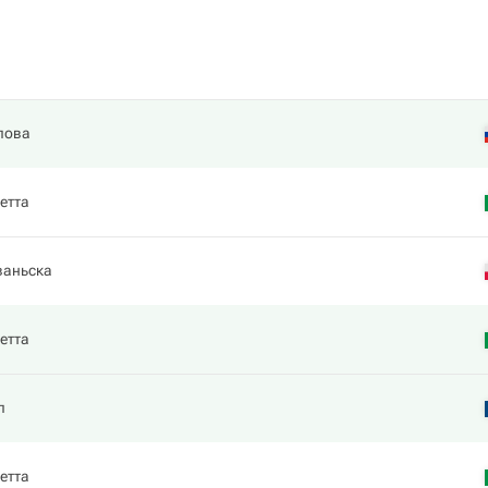
пова
етта
ваньска
етта
п
етта