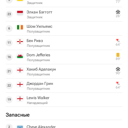
77‎’‎
Защитник
Элкан Бэгготт
23
26‎’‎
Защитник
Шом Уильямс
6
Полузащитник
Бен Ривз
11
64‎’‎
Полузащитник
Dom Jefferies
16
89‎’‎
Полузащитник
Хакиб Аделакун
21
90‎’‎
Полузащитник
Джордан Грин
22
64‎’‎
Полузащитник
Lewis Walker
19
Нападающий
Запасные
Cheye Alexander
2