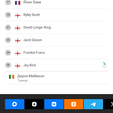
Йоан Зума
17
Ryley Scott
18
David Longe-King
21
Jack Dixson
33
Frankie Franz
34
Jay Bird
36
77‎’‎
Дарли МкМахон
Тренер