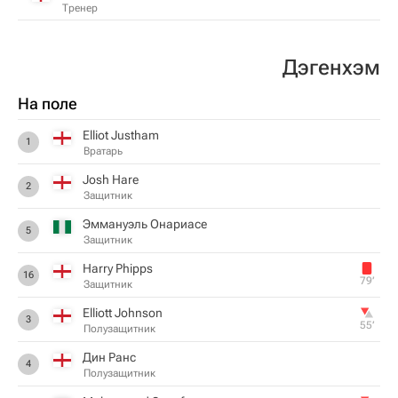
Тренер
Дэгенхэм
На поле
Elliot Justham
1
Вратарь
Josh Hare
2
Защитник
Эммануэль Онариасе
5
Защитник
Harry Phipps
16
79‎’‎
Защитник
Elliott Johnson
3
55‎’‎
Полузащитник
Дин Ранс
4
Полузащитник