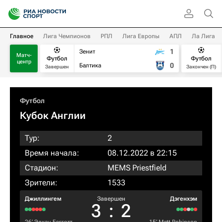
Главное
Лига Чемпионов
РПЛ
Лига Европы
АПЛ
Ла Лига
1
Зенит
Матч-
Футбол
Футбол
центр
0
Балтика
Завершен
Закончен (П)
Футбол
Кубок Англии
Тур:
2
Время начала:
08.12.2022 в 22:15
Стадион:
MEMS Priestfield
Зрители:
1533
Джиллингем
Завершен
Дэгенхэм
3
:
2