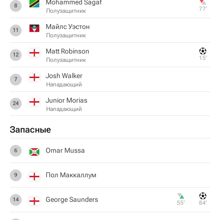
Mohammed Sagaf
8
77‎’‎
Полузащитник
Майлс Уэстон
11
Полузащитник
Matt Robinson
12
15‎’‎
Полузащитник
Josh Walker
7
Нападающий
Junior Morias
24
Нападающий
Запасные
Omar Mussa
6
Пол Маккаллум
9
George Saunders
14
55‎’‎
84‎’‎