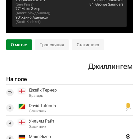
26‎’‎
Элкан Бэгготт
15‎’‎
Matt Robinson
(
Бен Ривз
)
84‎’‎
George Saunders
77‎’‎
Макс Эмер
(
Алекс Макдональд
)
90‎’‎
Хакиб Аделакун
(
Scott Kashket
)
О матче
Трансляция
Статистика
Джиллингем
На поле
Джейк Тернер
25
Вратарь
David Tutonda
3
21‎’‎
Защитник
Уильям Райт
4
Защитник
Макс Эмер
5