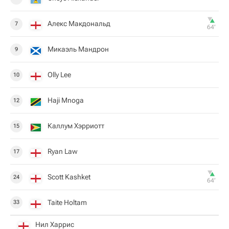
Алекс Макдональд
7
64‎’‎
Микаэль Мандрон
9
Olly Lee
10
Haji Mnoga
12
Каллум Хэрриотт
15
Ryan Law
17
Scott Kashket
24
64‎’‎
Taite Holtam
33
Нил Харрис