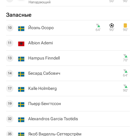
50‎’‎
90‎’‎
Нападающий
Запасные
Йоэль Осоро
10
64‎’‎
90‎’‎
90‎’‎
Albion Ademi
11
Hampus Finndell
13
70‎’‎
Бесард Сабович
14
64‎’‎
Kalle Holmberg
17
90‎’‎
Пьерр Бенгтссон
19
Alexandros Garcia Tsotidis
32
Якоб Виделль-Сеттерстрём
35