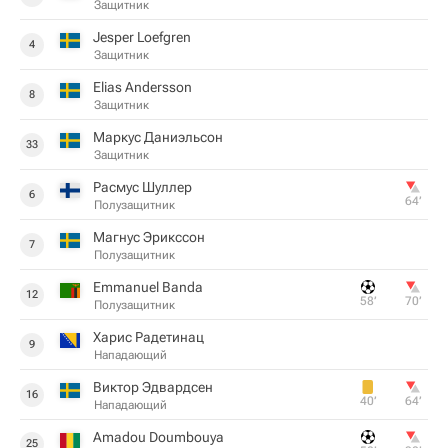
Защитник
Jesper Loefgren
4
Защитник
Elias Andersson
8
Защитник
Маркус Даниэльсон
33
Защитник
Расмус Шуллер
6
64‎’‎
Полузащитник
Магнус Эрикссон
7
Полузащитник
Emmanuel Banda
12
58‎’‎
70‎’‎
Полузащитник
Харис Радетинац
9
Нападающий
Виктор Эдвардсен
16
40‎’‎
64‎’‎
Нападающий
Amadou Doumbouya
25