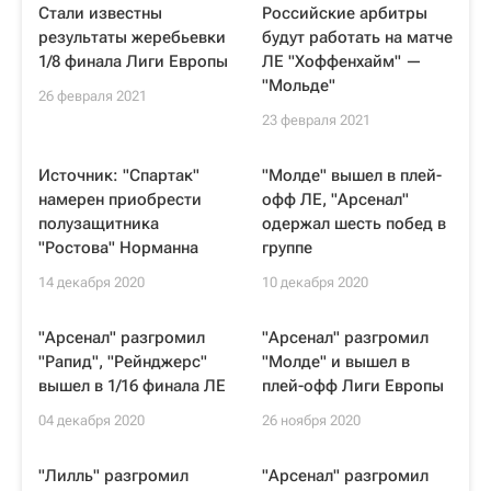
Стали известны
Российские арбитры
результаты жеребьевки
будут работать на матче
1/8 финала Лиги Европы
ЛЕ "Хоффенхайм" —
"Мольде"
26 февраля 2021
23 февраля 2021
Источник: "Спартак"
"Молде" вышел в плей-
намерен приобрести
офф ЛЕ, "Арсенал"
полузащитника
одержал шесть побед в
"Ростова" Норманна
группе
14 декабря 2020
10 декабря 2020
"Арсенал" разгромил
"Арсенал" разгромил
"Рапид", "Рейнджерс"
"Молде" и вышел в
вышел в 1/16 финала ЛЕ
плей-офф Лиги Европы
04 декабря 2020
26 ноября 2020
"Лилль" разгромил
"Арсенал" разгромил