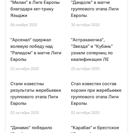
"Милан" в Лиге Европы
"Дандолк" в матче
благодаря хет-трику
группового этапа Лиги
Языджи
Европы
06 ноября 2020
30 октября 2020
"Арсенал" одержал
"Астраханочка",
волевую победу над
"Звезда" и "Кубань"
"Рапидом" в матче Лиги
узнали соперниц по
Европы
квалификации ЛЕ
22 октября 2020
20 октября 2020
Стали известны
Стал известен состав
результаты жеребьевки
корзин при жеребьевке
группового этапа Лиги
группового этапа Лиги
Европы
Европы
02 октября 2020
02 октября 2020
"Динамо" победило
"Карабах" и брестское