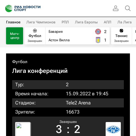
Главное
Лига Чемпионов
РПЛ
Лига Европы
АПЛ
Ла Лига
2
Бавария
Матч-
Футбол
Теннис
центр
1
Астон Вилла
Завершен
Завершен
Футбол
Лига конференций
Тур:
2
Время начала:
15.09.2022 в 19:45
Стадион:
Tele2 Arena
Зрители:
16673
Завершен
3
:
2