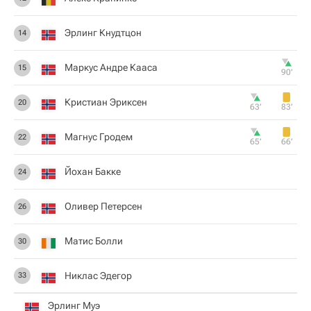
Эрлинг Кнудтцон
14
Маркус Андре Кааса
15
90‎’‎
Кристиан Эриксен
20
63‎’‎
83‎’‎
Магнус Гродем
22
65‎’‎
66‎’‎
Йохан Бакке
24
Оливер Петерсен
26
Матис Болли
30
Никлас Эдегор
33
Эрлинг Муэ