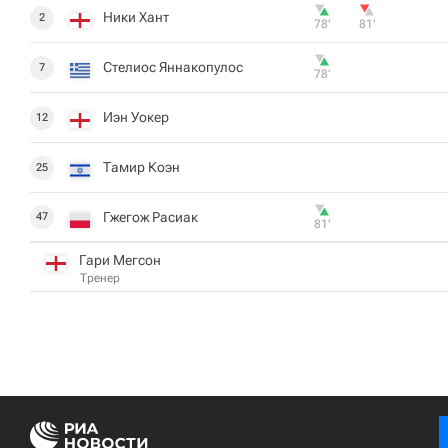
Ники Хант
2
78‎’‎
81‎’‎
Стелиос Яннакопулос
7
78‎’‎
Иэн Уокер
12
Тамир Коэн
25
Гжегож Расиак
47
81‎’‎
Гари Мегсон
Тренер