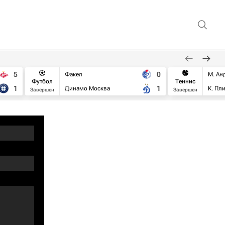
5
0
Факел
М. Ан
Футбол
Теннис
1
1
Динамо Москва
К. Пл
Завершен
Завершен