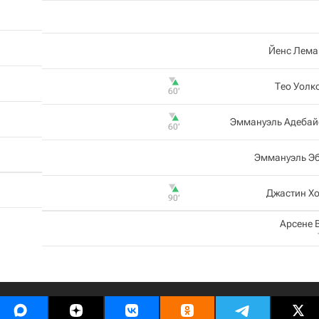
Йенс Лема
Тео Уолк
60‎’‎
Эммануэль Адебай
60‎’‎
Эммануэль Эб
Джастин Х
90‎’‎
Арсене 