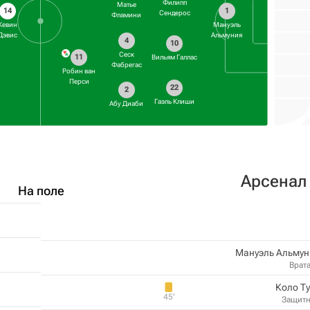
Филипп
Матье
14
1
Сендерос
Фламини
Кевин
Мануэль
Дэвис
Альмуния
4
10
Сеск
11
Вильям Галлас
Фабрегас
Робин ван
Перси
22
2
Гаэль Клиши
Абу Диаби
Арсенал
На поле
Мануэль Альмун
Врат
Коло Т
45‎’‎
Защит