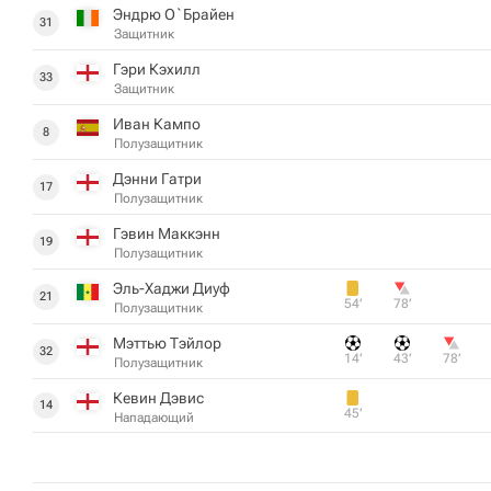
Эндрю О`Брайен
31
Защитник
Гэри Кэхилл
33
Защитник
Иван Кампо
8
Полузащитник
Дэнни Гатри
17
Полузащитник
Гэвин Маккэнн
19
Полузащитник
Эль-Хаджи Диуф
21
54‎’‎
78‎’‎
Полузащитник
Мэттью Тэйлор
32
14‎’‎
43‎’‎
78‎’‎
Полузащитник
Кевин Дэвис
14
45‎’‎
Нападающий