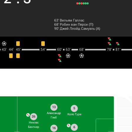
63‎’‎
Вильям Галлас
68‎’‎
Робин ван Перси
(П)
90‎’‎
Джей Ллойд Самуэль
(А)
43‎’‎
44‎’‎
45‎’‎
54‎’‎
60‎’‎
63‎’‎
68‎’‎
78‎’‎
81‎’‎
13
5
Александр
Коло Туре
26
Глеб
Никлас
6
Бентнер
16