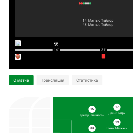
14‎’‎
Мэттью Тэйлор
43‎’‎
Мэттью Тэйлор
14‎’‎
31‎’‎
О матче
Трансляция
Статистика
17
15
Дэнни Гатри
Гретар Стейнссон
19
33
Гэвин Маккэнн