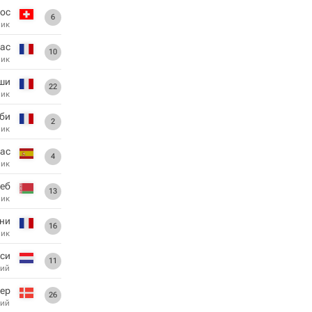
ос
6
ник
ас
10
ник
ши
22
ник
би
2
ник
гас
4
ник
леб
13
ник
ни
16
ник
рси
11
ий
нер
26
ий