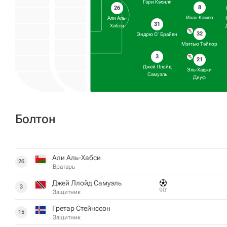
Гэри Кэхилл
8
26
Иван Кампо
Али Аль-
31
Хабси
32
Эндрю О`Брайен
Мэттью Тэйлор
3
21
Джей Ллойд
Эль-Хаджи
Самуэль
Диуф
Болтон
Али Аль-Хабси
26
Вратарь
Джей Ллойд Самуэль
3
90‎’‎
Защитник
Гретар Стейнссон
15
Защитник