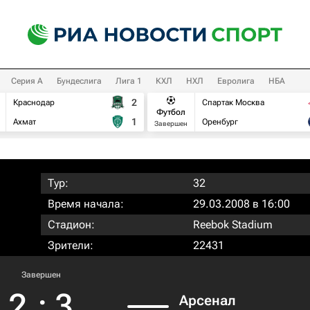
Серия А
Бундеслига
Лига 1
КХЛ
НХЛ
Евролига
НБА
2
Краснодар
Спартак Москва
Футбол
1
Ахмат
Оренбург
Завершен
Тур:
32
Время начала:
29.03.2008 в 16:00
Стадион:
Reebok Stadium
Зрители:
22431
Завершен
2
:
3
Арсенал