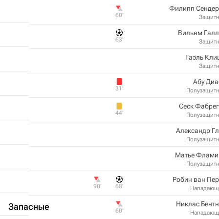
Филипп Сендер
60‎’‎
Защит
Вильям Галл
63‎’‎
Защит
Гаэль Кли
Защит
Абу Диа
31‎’‎
Полузащит
Сеск Фабре
44‎’‎
Полузащит
Александр Г
Полузащит
Матье Флами
Полузащит
Робин ван Пе
90‎’‎
68‎’‎
Нападающ
Никлас Бент
Запасные
60‎’‎
Нападающ