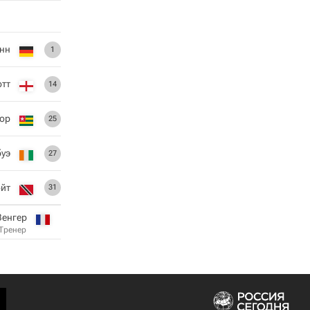
нн
1
отт
14
ор
25
уэ
27
ойт
31
Венгер
Тренер