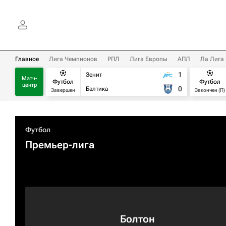
Главное
Лига Чемпионов
РПЛ
Лига Европы
АПЛ
Ла Лига
1
Зенит
Матч-
Футбол
Футбол
центр
0
Балтика
Завершен
Закончен (П)
Футбол
Премьер-лига
Болтон