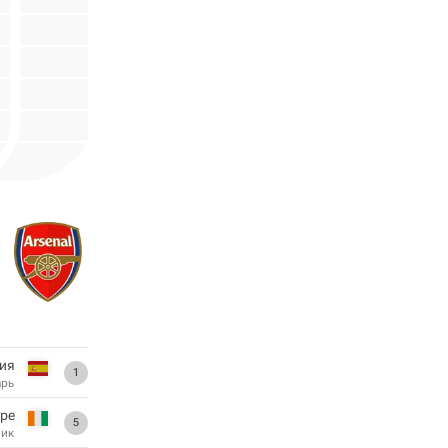
ия
1
арь
уре
5
ник