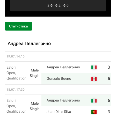
3
:
6
6
:
2
6
:
0
Статистика
Андреа Пеллегрино
19.07, 14:10
3
7
Андреа Пеллегрино
Estoril
Male
Open,
Single
Qualification
6
5
Gonzalo Bueno
18.07, 17:30
6
6
Андреа Пеллегрино
Estoril
Male
Open,
Single
Qualification
3
2
Joao Dinis Silva