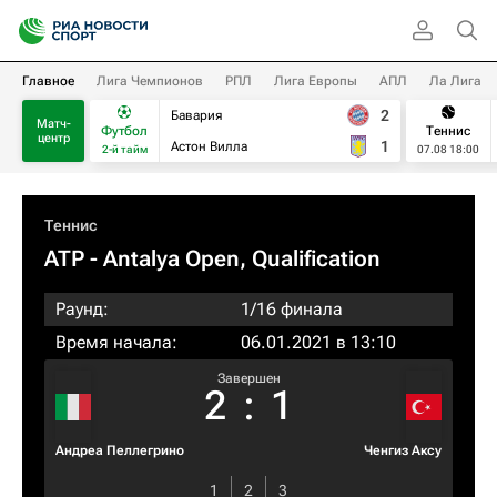
Главное
Лига Чемпионов
РПЛ
Лига Европы
АПЛ
Ла Лига
2
Бавария
Матч-
Футбол
Теннис
центр
1
Астон Вилла
2-й тайм
07.08 18:00
Теннис
ATP
- Antalya Open, Qualification
Раунд:
1/16 финала
Время начала:
06.01.2021 в 13:10
Завершен
2
:
1
Андреа Пеллегрино
Ченгиз Аксу
1
2
3