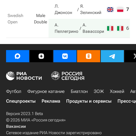
Л.
Я.
7
1
Джонсон
Зелинский
Swedish
Male
Open
Double
А.
А.
6
6
Пеллегрино
Вавассори
Футбол
Фигурное катание
Биатлон
ЗОЖ
Хоккей
Ав
Спецпроекты
Реклама
Продукты и сервисы
Пресс-ц
Версия 2023.1 Beta
© 2026 МИА «Россия сегодня»
Вакансии
Сетевое издание РИА Новости зарегистрировано