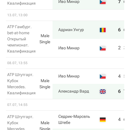
7
6
Иво Минар
Квалификация
13.07, 13:00
ATP Гамбург.
6
6
Адриан Унгур
bet-at-home
Male
Открытый
Single
чемпионат.
2
3
Иво Минар
Квалификация
08.07, 13:55
ATP Штутгарт.
4
5
Иво Минар
Кубок
Male
Mercedes.
Single
6
7
Александр Вард
Квалификация
07.07, 14:55
Седрик-Марсель
ATP Штутгарт.
4
6
Штебе
Кубок
Male
Mercedes.
Single