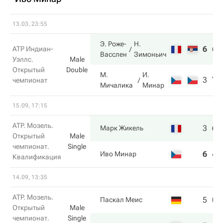
13.03, 23:55
Э. Роже-
Н.
6
6
ATP Индиан-
Васслен
Зимоньич
Уэллс.
Male
Открытый
Double
М.
И.
3
7
чемпионат
Мичалика
Минар
15.09, 17:15
ATP. Мозель.
3
6
Марк Жикель
Открытый
Male
чемпионат.
Single
6
4
Иво Минар
Квалификация
14.09, 13:35
ATP. Мозель.
5
0
Паскал Меис
Открытый
Male
чемпионат.
Single