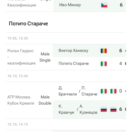
6
1
Иво Минар
Квалификация
Потито Стараче
19.05, 15:30
6
4
Виктор Ханеску
Ролан Гаррос
Male
-
Single
квалификация
4
6
Потито Стараче
16.10, 15:45
Д.
П.
0
4
Браччали
Стараче
ATP Москва.
Male
Кубок Кремля
Double
К.
А.
6
6
Кравчук
Кузнецов
15.10, 14:15