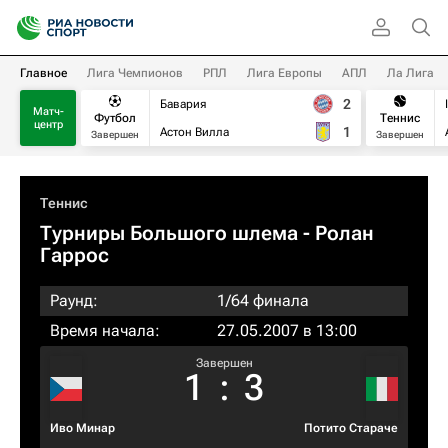
Главное
Лига Чемпионов
РПЛ
Лига Европы
АПЛ
Ла Лига
2
Бавария
Матч-
Футбол
Теннис
центр
1
Астон Вилла
Завершен
Завершен
Теннис
Турниры Большого шлема
- Ролан
Гаррос
Раунд:
1/64 финала
Время начала:
27.05.2007 в 13:00
Завершен
1
:
3
Иво Минар
Потито Стараче