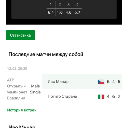
1
2
3
4
6
:
4
1
:
6
4
:
6
6
:
7
Статистика
Последние матчи между собой
12.02, 20:30
ATP
6
4
6
Иво Минар
Открытый
Male
чемпионат
Single
4
6
2
Потито Стараче
Бразилии
История встреч
Иво Минар