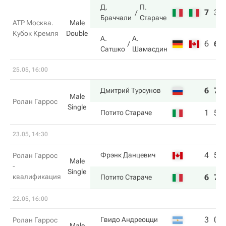
Д.
П.
7
3
Браччали
Стараче
ATP Москва.
Male
Кубок Кремля
Double
А.
А.
6
6
Сатшко
Шамасдин
25.05, 16:00
6
7
Дмитрий Турсунов
Male
Ролан Гаррос
Single
1
5
Потито Стараче
23.05, 14:30
4
5
Фрэнк Данцевич
Ролан Гаррос
Male
-
Single
квалификация
6
7
Потито Стараче
22.05, 16:00
3
0
Гвидо Андреоцци
Ролан Гаррос
Male