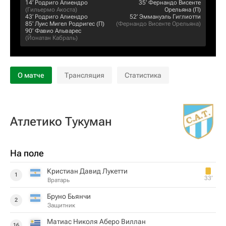
14‎’‎
Родриго Алиендро
35‎’‎
Фернандо Висенте
(
Гильермо Акоста
)
Орельяна
(П)
43‎’‎
Родриго Алиендро
52‎’‎
Эммануэль Гиглиотти
85‎’‎
Луис Мигел Родригес
(П)
(
Фернандо Висенте Орельяна
)
90‎’‎
Фавио Альварес
(
Йонатан Кабраль
)
О матче
Трансляция
Статистика
Атлетико Тукуман
На поле
Кристиан Давид Лукетти
1
33‎’‎
Вратарь
Бруно Бьянчи
2
Защитник
Матиас Николя Аберо Виллан
16