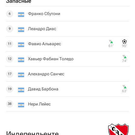
Запасные
Франко Сбутони
6
Леандро Диас
9
Фавио Альварес
11
61‎’‎
90‎’‎
Хавьер Фабиан Толедо
12
74‎’‎
Алехандро Санчес
17
Давид Барбона
19
63‎’‎
Нери Лейес
38
Индепендьенте