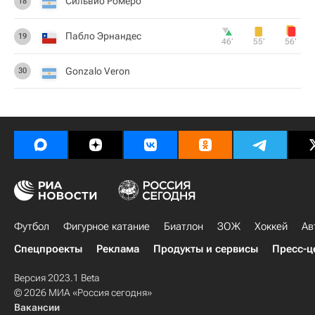
Сильвио Ромеро
18
Пабло Эрнандес
19
46‎’‎
55‎’‎
56‎’‎
Gonzalo Veron
30
Футбол
Фигурное катание
Биатлон
ЗОЖ
Хоккей
Ав
Спецпроекты
Реклама
Продукты и сервисы
Пресс-ц
Версия 2023.1 Beta
© 2026 МИА «Россия сегодня»
Вакансии