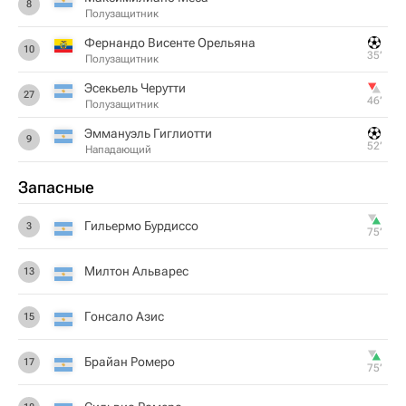
8
Полузащитник
Фернандо Висенте Орельяна
10
35‎’‎
Полузащитник
Эсекьель Черутти
27
46‎’‎
Полузащитник
Эммануэль Гиглиотти
9
52‎’‎
Нападающий
Запасные
Гильермо Бурдиссо
3
75‎’‎
Милтон Альварес
13
Гонсало Азис
15
Брайан Ромеро
17
75‎’‎