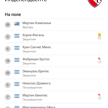
На поле
Мартин Кампанья
25
Вратарь
Хорхе Фигаль
4
83‎’‎
Защитник
Хуан Санчес Мино
6
Защитник
Фабрицио Бустос
16
75‎’‎
Защитник
Эмануэль Бритес
23
Защитник
Николас Доминго
5
Полузащитник
Мартин Бенитес
7
75‎’‎
Полузащитник
Максимилиано Меса