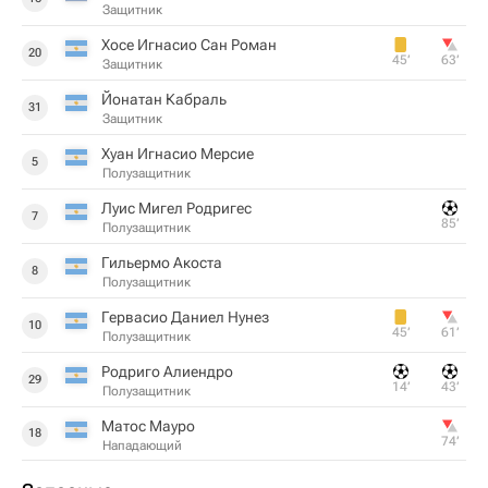
Защитник
Хосе Игнасио Сан Роман
20
45‎’‎
63‎’‎
Защитник
Йонатан Кабраль
31
Защитник
Хуан Игнасио Мерсие
5
Полузащитник
Луис Мигел Родригес
7
85‎’‎
Полузащитник
Гильермо Акоста
8
Полузащитник
Гервасио Даниел Нунез
10
45‎’‎
61‎’‎
Полузащитник
Родриго Алиендро
29
14‎’‎
43‎’‎
Полузащитник
Матос Мауро
18
74‎’‎
Нападающий