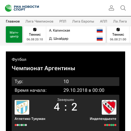
Главное
Лига Чемпионов
РПЛ
Лига Европы
АПЛ
Ла Лига
А. Калинская
Матч-
Теннис
Теннис
центр
Д. Шнайдер
06.08 20:10
06.08 21:00
Футбол
Чемпионат Аргентины
Тур:
10
Время начала:
29.10.2018 в 00:00
Завершен
4
:
2
Атлетико Тукуман
Индепендьенте