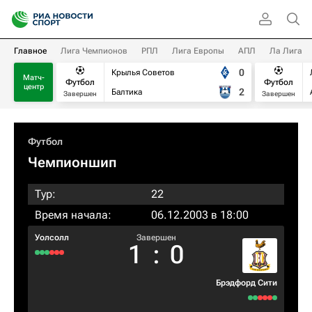
Главное
Лига Чемпионов
РПЛ
Лига Европы
АПЛ
Ла Лига
0
Крылья Советов
Матч-
Футбол
Футбол
центр
2
Балтика
Завершен
Завершен
Футбол
Чемпионшип
Тур:
22
Время начала:
06.12.2003 в 18:00
Уолсолл
Завершен
1
:
0
Брэдфорд Сити