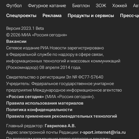
Футбол
Фигурное катание
Биатлон
ЗОЖ
Хоккей
Ав
Спецпроекты
Реклама
Продукты и сервисы
Пресс-ц
Версия 2023.1 Beta
© 2026 МИА «Россия сегодня»
Вакансии
Сетевое издание РИА Новости зарегистрировано
в Федеральной службе по надзору в сфере связи,
информационных технологий и массовых коммуникаций
(Роскомнадзор) 08 апреля 2014 года.
Свидетельство о регистрации Эл № ФС77-57640
Учредитель: Федеральное государственное унитарное
предприятие Международное информационное агентство
«Россия сегодня»
(МИА «Россия сегодня»).
Правила использования материалов
Политика конфиденциальности
Правила применения рекомендательных технологий
Главный редактор:
Гаврилова А.В.
Адрес электронной почты Редакции:
r-sport.internet@ria.ru
По вопросам размещения пресс-релизов и рекламы