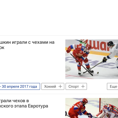
шкин играли с чехами на
ок
- 30 апреля 2017 года
Хоккей
Спорт
Еще
р
Чехия
рали чехов в
бой
Анатолий Голышев
Валерий Ничушкин
ского этапа Евротура