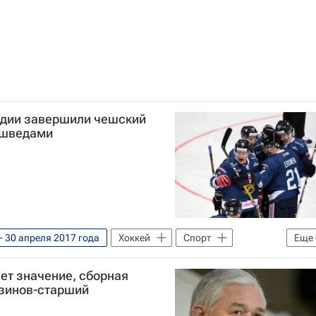
ндии завершили чешский
д шведами
- 30 апреля 2017 года
Хоккей
Спорт
Еще
Швеция
Оскар Осала
еет значение, сборная
дман
рзинов-старший