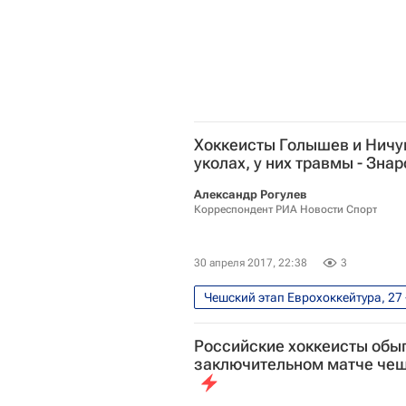
Хоккеисты Голышев и Ничу
уколах, у них травмы - Знар
Александр Рогулев
Корреспондент РИА Новости Спорт
30 апреля 2017, 22:38
3
Чешский этап Еврохоккейтура, 27 
Олег Знарок
Еврохоккейту
Российские хоккеисты обыг
Сборная России по хоккею с шай
заключительном матче чеш