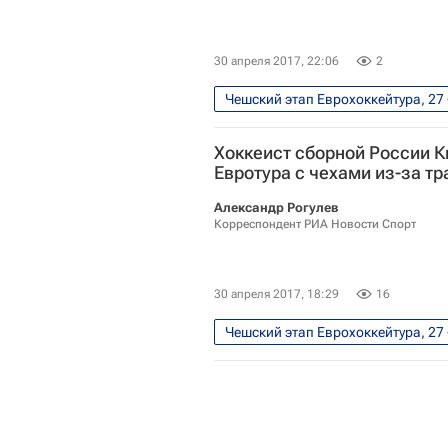
30 апреля 2017, 22:06
2
Чешский этап Еврохоккейтура, 27 
Еврохоккейтур
Чехия
Хоккеист сборной России К
Иван Проворов
Никита Гус
Евротура с чехами из-за т
Александр Рогулев
Корреспондент РИА Новости Спорт
30 апреля 2017, 18:29
16
Чешский этап Еврохоккейтура, 27 
Еврохоккейтур
Чехия
Богдан Киселевич