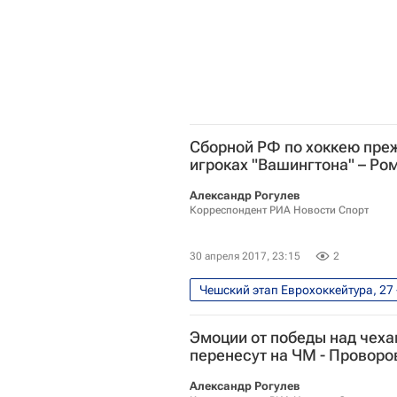
Валерий Ничушкин
Виктор 
Никита Кучеров
Антон Бур
Сергей Мозякин
Лукаш Рад
Сборной РФ по хоккею пре
игроках "Вашингтона" – Ро
Александр Рогулев
Корреспондент РИА Новости Спорт
30 апреля 2017, 23:15
2
Чешский этап Еврохоккейтура, 27 
Роман Ротенберг
Чемпиона
Эмоции от победы над чех
Национальная хоккейная лига (Н
перенесут на ЧМ - Проворо
Сборная России по хоккею с шай
Александр Рогулев