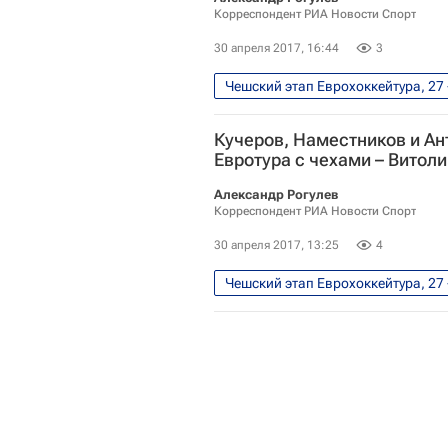
Корреспондент РИА Новости Спорт
30 апреля 2017, 16:44
3
Чешский этап Еврохоккейтура, 27 
Владимир Юрзинов-старший
Кучеров, Наместников и Ан
Сборная России по хоккею с шай
Евротура с чехами – Витол
Александр Рогулев
Корреспондент РИА Новости Спорт
30 апреля 2017, 13:25
4
Чешский этап Еврохоккейтура, 27 
Харийс Витолиньш
Еврохок
Сборная России по хоккею с шай
Виктор Антипин
Никита Ку