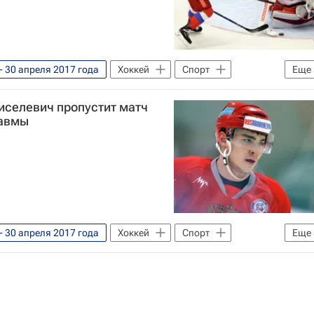
- 30 апреля 2017 года
Хоккей
Спорт
Еще
Сборная России по хоккею с шайбой
иселевич пропустит матч
ев
равмы
- 30 апреля 2017 года
Хоккей
Спорт
Еще
ЦСКА
Сборная России по хоккею с шайбой