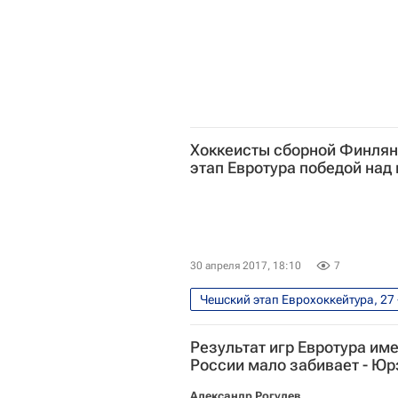
Хоккеисты сборной Финля
этап Евротура победой на
30 апреля 2017, 18:10
7
Чешский этап Еврохоккейтура, 27 
Еврохоккейтур
Финляндия
Результат игр Евротура им
Томи Саллинен
Виктор Хе
России мало забивает - Ю
Александр Рогулев