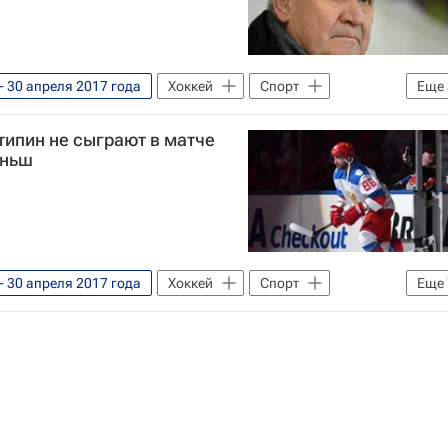
- 30 апреля 2017 года
Хоккей
Спорт
Еще
Еврохоккейтур
типин не сыграют в матче
бой
иньш
- 30 апреля 2017 года
Хоккей
Спорт
Еще
кейтур
Чехия
бой
Владислав Наместников
черов