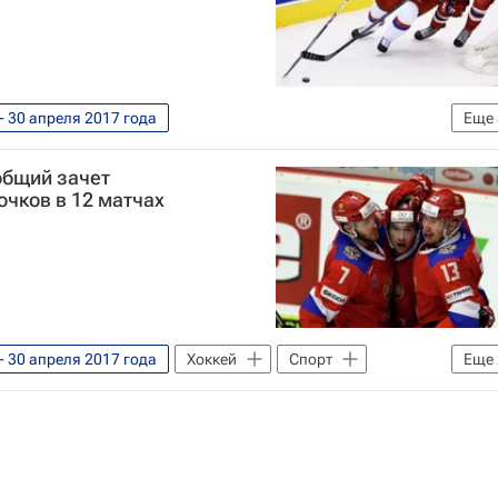
др Овечкин
- 30 апреля 2017 года
Еще
Хоккей
Спорт
общий зачет
Еврохоккейтур
Чехия
очков в 12 матчах
бой
Иван Проворов
- 30 апреля 2017 года
Хоккей
Спорт
Еще
сии по хоккею с шайбой