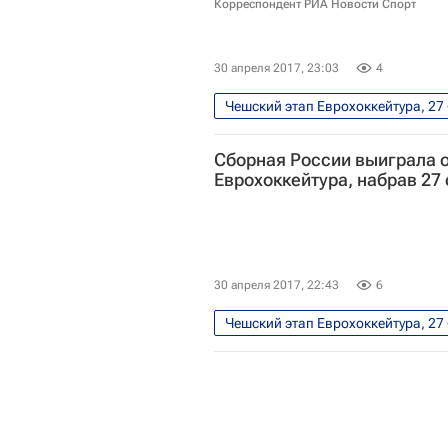
Евгений Кузнецов
Алексан
Корреспондент РИА Новости Спорт
30 апреля 2017, 23:03
4
Чешский этап Еврохоккейтура, 27 
Чемпионат мира по хоккею 2017
Сборная России выиграла 
Чемпионат мира по хоккею
Еврохоккейтура, набрав 27 
Сборная России по хоккею с шай
30 апреля 2017, 22:43
6
Чешский этап Еврохоккейтура, 27 
Еврохоккейтур
Сборная Рос