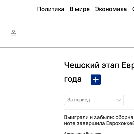
Политика
В мире
Экономика
Чешский этап Евр
года
За период
Выиграли и забыли: сборн
ноте завершила Еврохокке
Александр Рогулев