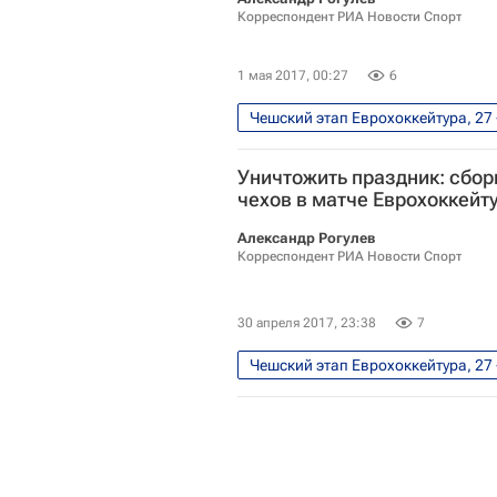
Корреспондент РИА Новости Спорт
1 мая 2017, 00:27
6
Чешский этап Еврохоккейтура, 27 
Олег Знарок
Роман Ротенб
Уничтожить праздник: сбор
Еврохоккейтур
Национальн
чехов в матче Еврохоккейт
Тампа-Бэй Лайтнинг
Вашин
Александр Рогулев
Сборная России по хоккею с шай
Корреспондент РИА Новости Спорт
Павел Красковский
Анатол
Андрей Василевский
Валер
30 апреля 2017, 23:38
7
Никита Кучеров
Евгений К
Чешский этап Еврохоккейтура, 27 
Александр Овечкин
Олег Знарок
Владимир Юр
Еврохоккейтур
Чехия
Петр Мразек
Анатолий Го