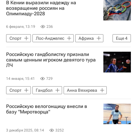
В Кении выразили надежду на
Фехтование
возвращение россиян на
Олимпиаду-2028
6 февраля, 13:19
236
Спорт
Лос-Анджелес
Африка
Еще
4
Европа
ММПЦ
Российскую гандболистку признали
Всемирная легкоатлетическая ассоциация (World Athletics)
самым ценным игроком девятого тура
ЛЧ
Всероссийская федерация легкой атлетики (ВФЛА)
14 января, 15:41
729
Спорт
Гандбол
Анна Вяхирева
Российскую велогонщицу внесли в
базу "Миротворца"
3 декабря 2025, 08:14
3252