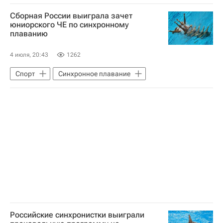
Волейбол
Кирсти Ковентри
Сборная России выиграла зачет
Станислав Шевченко
юниорского ЧЕ по синхронному
плаванию
Международный олимпийский комитет (МОК)
Международная федерация волейбола (FIVB)
4 июля, 20:43
1262
Европейская конфедерация волейбола (CEV)
Спорт
Синхронное плавание
Авторы РИА Новости Спорт
Российские синхронистки выиграли