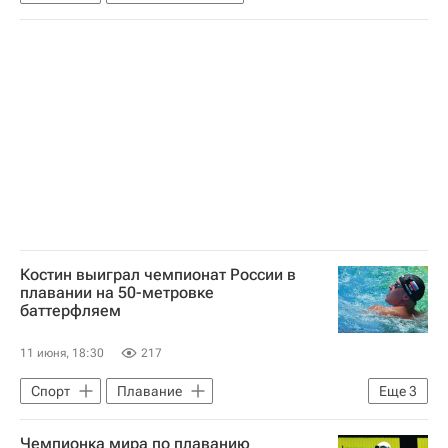
Костин выиграл чемпионат России в
плавании на 50-метровке
баттерфляем
11 июня, 18:30
217
Спорт
Плавание
Еще
3
Олег Костин (пловец)
Арина Суркова
Чемпионка мира по плаванию