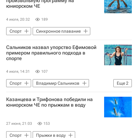
произвольную программу на
юниорском ЧЕ
4 июля, 20:32
189
Спорт
Синхронное плавание
Сальников назвал упорство Ефимовой
примером правильного подхода в
спорте
4 июля, 14:31
107
Спорт
Владимир Сальников
Еще
2
Юлия Ефимова
Плавание
Казанцева и Трифонова победили на
юниорском ЧЕ по прыжкам в воду
27 июня, 21:03
153
Спорт
Прыжки в воду