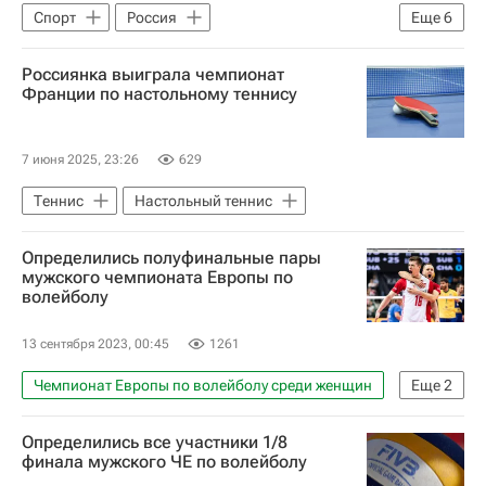
Спорт
Россия
Еще
6
Луганская Народная Республика
Россиянка выиграла чемпионат
Дунья Миятович
ОБСЕ
Франции по настольному теннису
Мария Захарова
Донецкая Народная Республика
7 июня 2025, 23:26
629
Ян (Регенсбург)
Теннис
Настольный теннис
Определились полуфинальные пары
мужского чемпионата Европы по
волейболу
13 сентября 2023, 00:45
1261
Чемпионат Европы по волейболу среди женщин
Еще
2
Волейбол
Определились все участники 1/8
Международная федерация волейбола (FIVB)
финала мужского ЧЕ по волейболу