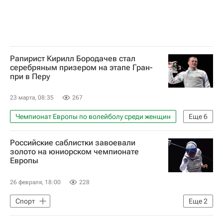
Рапирист Кирилл Бородачев стал
серебряным призером на этапе Гран-
при в Перу
23 марта, 08:35
267
Чемпионат Европы по волейболу среди женщин
Еще
6
Спорт
Кирилл Бородачев
Российские саблистки завоевали
Международная федерация фехтования (FIE)
золото на юниорском чемпионате
Европы
Токио
Перу
Лима (город)
26 февраля, 18:00
228
Спорт
Еще
2
Международная федерация фехтования (FIE)