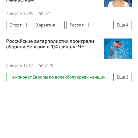
7 августа, 20:02
371
Спорт
Хорватия
Россия
Еще
4
Лозанна
Анна Анцелиович
Российские ватерполистки проиграли
Ангелина Мельникова
сборной Венгрии в 1/4 финала ЧЕ
Спортивный арбитражный суд (CAS)
5 августа, 18:51
2178
Чемпионат Европы по волейболу среди женщин
Еще
3
Спорт
Кубок мира ФИВБ (женщины)
Водное поло