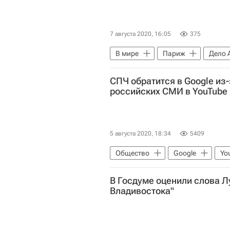
7 августа 2020, 16:05
375
В мире
Париж
Дело 
Александр Винник
СПЧ обратится в Google из
российских СМИ в YouTube
5 августа 2020, 18:34
5409
Общество
Google
Yo
Валерий Фадеев
телеканал
В Госдуме оценили слова Л
Владивостока"