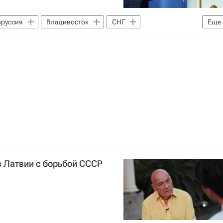
оруссия
Владивосток
СНГ
Еще
нид Калашников
Россия
в Латвии с борьбой СССР