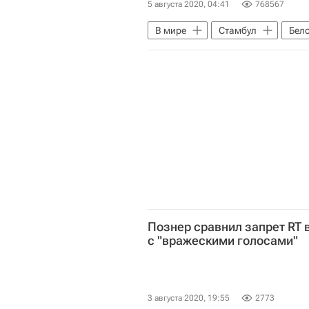
5 августа 2020, 04:41
768567
В мире
Стамбул
Бел
Александр Лукашенко
Лео
Познер сравнил запрет RT 
с "вражескими голосами"
3 августа 2020, 19:55
2773