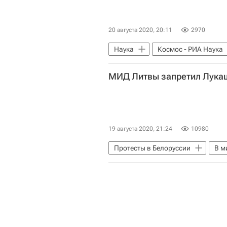
20 августа 2020, 20:11
2970
Наука
Космос - РИА Наука
Иван Моисеев
МИД Литвы запретил Лукаш
19 августа 2020, 21:24
10980
Протесты в Белоруссии
В м
Белоруссия
Латвия
Госпогранкомитет Белоруссии