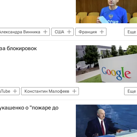
Александра Винника
США
Франция
Еще
-за блокировок
uTube
Константин Малофеев
Еще
 Царьград
Россия
Религия
Религия
укашенко о "пожаре до