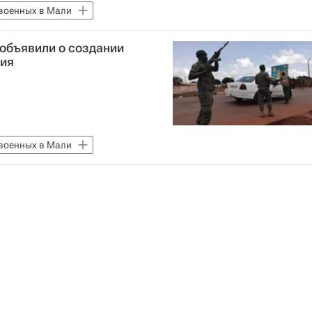
военных в Мали
объявили о создании
ния
военных в Мали