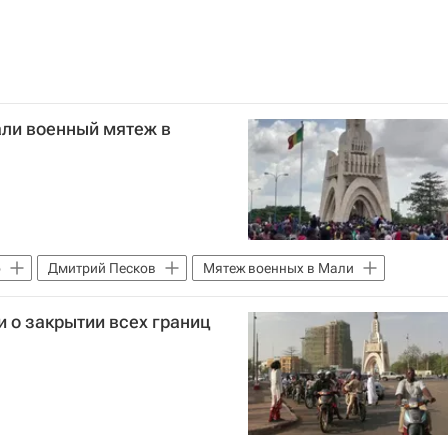
ли военный мятеж в
о
Дмитрий Песков
Мятеж военных в Мали
 о закрытии всех границ