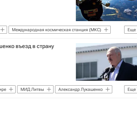
Международная космическая станция (МКС)
Еще
енко въезд в страну
ире
МИД Литвы
Александр Лукашенко
Еще
Эстония
Москва
Линас Линкявичюс
Светлана Тихановская