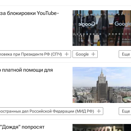
-за блокировки YouTube-
ловека при Президенте РФ (СПЧ)
Google
Еще
 платной помощи для
ностранных дел Российской Федерации (МИД РФ)
Еще
"Дождя" попросят