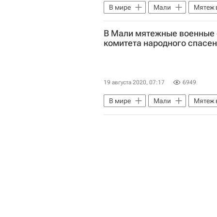
В мире
Мали
Мятеж 
В Мали мятежные военные 
комитета народного спасе
19 августа 2020, 07:17
6949
В мире
Мали
Мятеж 