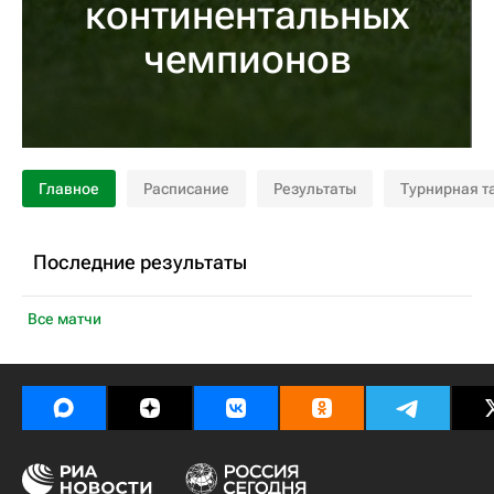
континентальных
чемпионов
Главное
Расписание
Результаты
Турнирная т
Последние результаты
Все матчи