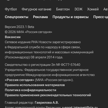
Футбол
Фигурное катание
Биатлон
ЗОЖ
Хоккей
Ав
Спецпроекты
Реклама
Продукты и сервисы
Пресс-ц
Версия 2023.1 Beta
© 2026 МИА «Россия сегодня»
Вакансии
Сетевое издание РИА Новости зарегистрировано
в Федеральной службе по надзору в сфере связи,
информационных технологий и массовых коммуникаций
(Роскомнадзор) 08 апреля 2014 года.
Свидетельство о регистрации Эл № ФС77-57640
Учредитель: Федеральное государственное унитарное
предприятие Международное информационное агентство
«Россия сегодня»
(МИА «Россия сегодня»).
Правила использования материалов
Политика конфиденциальности
Правила применения рекомендательных технологий
Главный редактор:
Гаврилова А.В.
Адрес электронной почты Редакции:
r-sport.internet@ria.ru