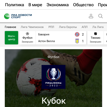
Политика
В мире
Экономика
Общество
Про
Главное
Лига Чемпионов
РПЛ
Лига Европы
АПЛ
Ла Лига
2
Бавария
Матч-
Футбол
Теннис
центр
1
Астон Вилла
Завершен
Завершен
Футбол
Кубок