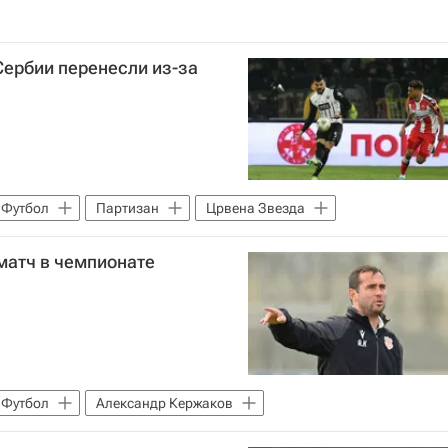
Сербии перенесли из-за
Футбол
Партизан
Црвена Звезда
матч в чемпионате
Футбол
Александр Кержаков