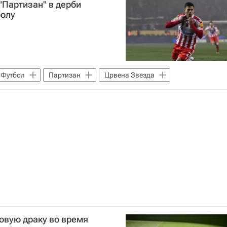
"Партизан" в дерби
болу
Футбол
Партизан
Црвена Звезда
овую драку во время