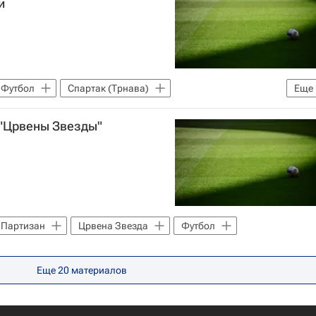
и
Футбол
Спартак (Трнава)
Еще
 "Црвены Звезды"
Партизан
Црвена Звезда
Футбол
Еще
20
материалов