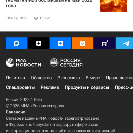
геомагнитной обстановки на май 2026
года
18 мая, 18:08
15862
Политика
Общество
Экономика
В мире
Происшеств
Спецпроекты
Реклама
Продукты и сервисы
Пресс-ц
Версия 2023.1 Beta
© 2026 МИА «Россия сегодня»
Вакансии
Сетевое издание РИА Новости зарегистрировано
в Федеральной службе по надзору в сфере связи,
информационных технологий и массовых коммуникаций