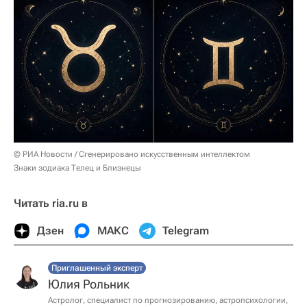
© РИА Новости / Сгенерировано искусственным интеллектом
Знаки зодиака Телец и Близнецы
Читать ria.ru в
Дзен
МАКС
Telegram
Приглашенный эксперт
Юлия Рольник
Астролог, специалист по прогнозированию, астропсихологии,