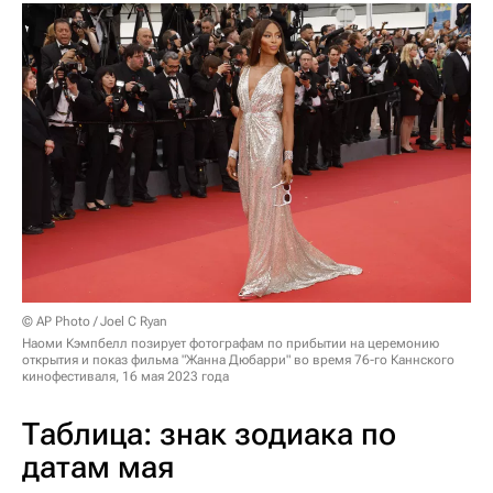
© AP Photo / Joel C Ryan
Наоми Кэмпбелл позирует фотографам по прибытии на церемонию
открытия и показ фильма "Жанна Дюбарри" во время 76-го Каннского
кинофестиваля, 16 мая 2023 года
Таблица: знак зодиака по
датам мая