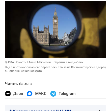
© РИА Новости / Алекс Макнотон
Перейти в медиабанк
Вид с противоположного берега реки Темза на Вестминстерский дворец
в Лондоне. Архивное фото
Читать ria.ru в
Дзен
МАКС
Telegram