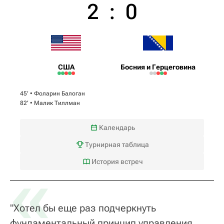
2
:
0
США
Босния и Герцеговина
45‎’‎ •
Фоларин Балоган
82‎’‎ •
Малик Тиллман
Календарь
Турнирная таблица
«
История встреч
"Хотел бы еще раз подчеркнуть
фундаментальный принцип управления