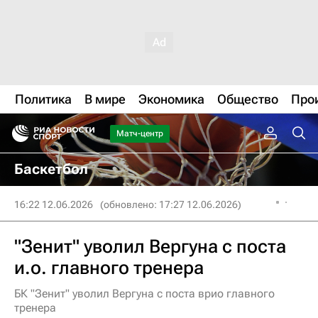
Политика
В мире
Экономика
Общество
Про
Матч-центр
Баскетбол
16:22 12.06.2026
(обновлено: 17:27 12.06.2026)
"Зенит" уволил Вергуна с поста
и.о. главного тренера
БК "Зенит" уволил Вергуна с поста врио главного
тренера