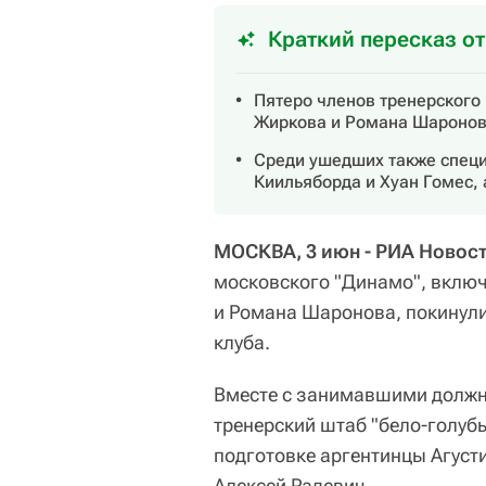
Краткий пересказ о
Пятеро членов тренерского
Жиркова и Романа Шаронова
Среди ушедших также специ
Киильяборда и Хуан Гомес, 
МОСКВА, 3 июн - РИА Новост
московского "Динамо", вклю
и Романа Шаронова, покинули
клуба.
Вместе с занимавшими должн
тренерский штаб "бело-голуб
подготовке аргентинцы Агусти
Алексей Радевич.