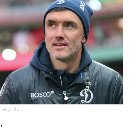
 в медиабанк
н