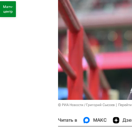
Матч-
центр
© РИА Новости / Григорий Сысоев
Перейти
Читать в
МАКС
Дзе